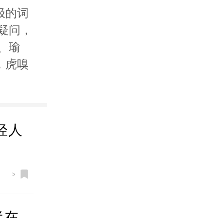
极的词
疑问，
、瑜
，虎嗅
轻人
5
半在