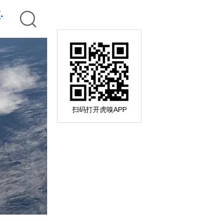
扫码打开虎嗅APP