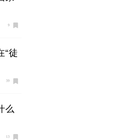
9
在“徒
39
什么
13