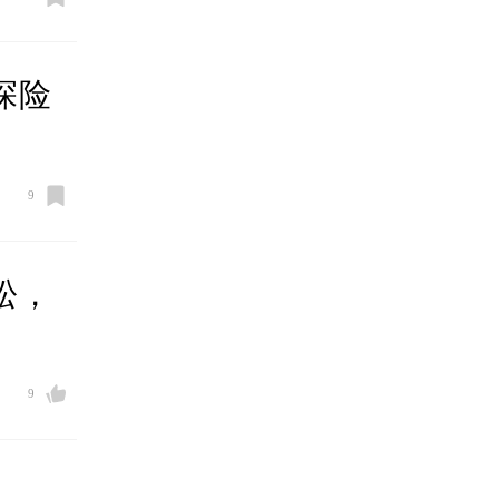
探险
9
松，
9