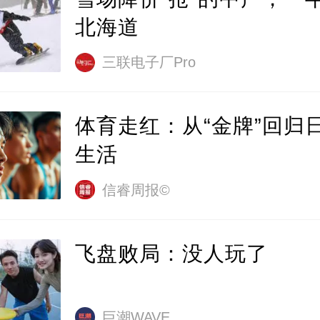
北海道
三联电子厂Pro
体育走红：从“金牌”回归
生活
信睿周报©
飞盘败局：没人玩了
巨潮WAVE