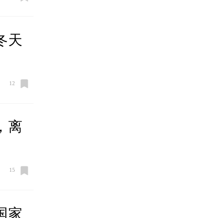
冬天
12
，离
15
国家