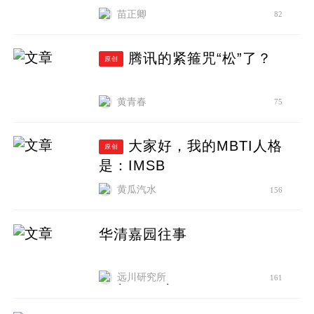
苗正卿
82
腾讯的紧箍咒“松”了？
原创
黄青春
75
大家好，我的MBTI人格
原创
是：IMSB
黄瓜汽水
156
华清嘉园往事
远川研究所
161