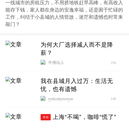
一线城市的房租压力，不用挤地铁赶早高峰，有高收入
能存下钱，家人都在身边的安逸幸福，还是困于忙碌的
工作，纠结于小县城的人情世故，迷茫和遗憾也时常来
敲门？
为何大厂选择减人而不是降
薪？
半佛仙人
256
我在县城月入过万：生活无
忧，也有遗憾
nobodynoone
149
上海“不喝”，咖啡“慌了”
原创