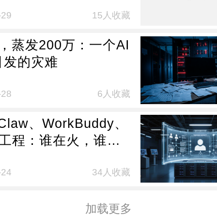
？
-29
15人收藏
，蒸发200万：一个AI
引发的灾难
-28
6人收藏
Claw、WorkBuddy、
p 工程：谁在火，谁有
还在Demo
-24
34人收藏
加载更多