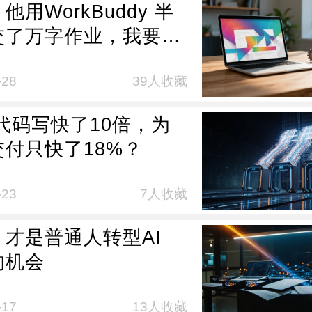
他用WorkBuddy 半
交了万字作业，我要认
吗？
-28
39人收藏
把代码写快了10倍，为
交付只快了18%？
-23
7人收藏
，才是普通人转型AI
的机会
-17
13人收藏