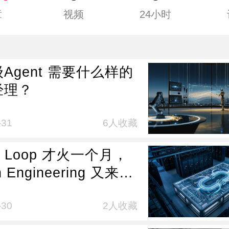
章
视频
24小时
Agent 需要什么样的
经理？
-31
6人收藏
nt Loop 才火一个月，
h Engineering 又来
但只要我学得足够慢，
么都不用学了
-30
2人收藏