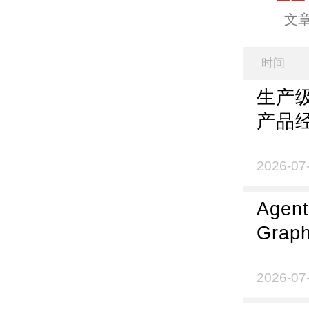
文
时间
生产级
产品
2026-07
Age
Grap
了，
就什
2026-07