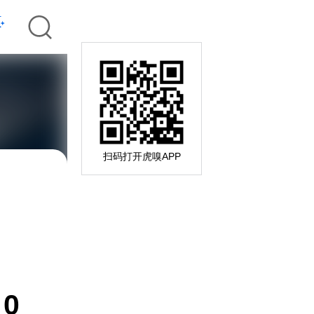
扫码打开虎嗅APP
0