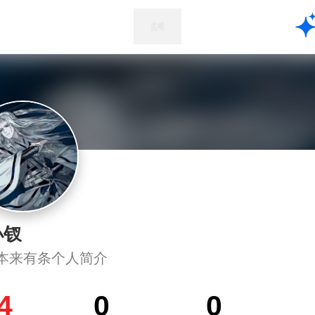
小钗
本来有条个人简介
4
0
0