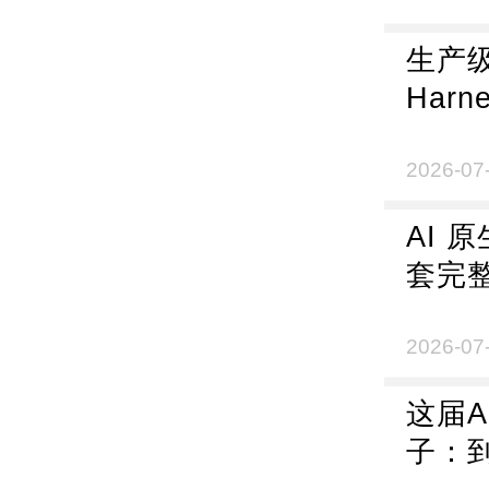
生产级
Har
2026-07
AI 
套完
2026-07
这届A
子：到