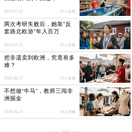
2025-07-21
21人收藏
两次考研失败后，她靠"反
套路北欧游"年入百万
2025-07-11
37人收藏
把非遗卖到欧洲，究竟有多
难？
2025-06-27
14人收藏
不想做“牛马”，教师三闯非
洲掘金
2025-06-17
18人收藏
END