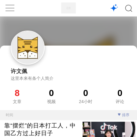
1X
APP
主页
许文佩
这里本来有条个人简介
8
0
0
0
文章
视频
24小时
评论
时间
排序
靠“摆烂”的日本打工人，中
国乙方过上好日子