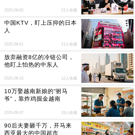
2025-09-05
23人收藏
中国KTV，盯上压抑的日本
人
2025-09-01
13人收藏
放弃融资8亿的冷链公司，
他盯上怕热的中东人
2025-08-15
12人收藏
10万娶越南新娘的“驸马
爷”，靠炸鸡掘金越南
2025-08-07
19人收藏
90后夫妻砸千万，开马来
西亚最大的中国超市