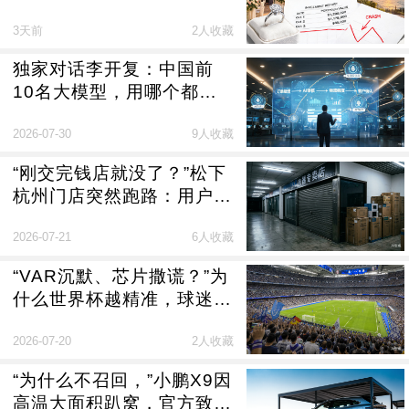
神发致歉信：彻底失败
3天前
2人收藏
独家对话李开复：中国前
10名大模型，用哪个都差
不多
2026-07-30
9人收藏
“刚交完钱店就没了？”松下
杭州门店突然跑路：用户钱
货两空，商场被指推诿，官
2026-07-21
6人收藏
方称“将加强管理”
“VAR沉默、芯片撒谎？”为
什么世界杯越精准，球迷越
愤怒？
2026-07-20
2人收藏
“为什么不召回，”小鹏X9因
高温大面积趴窝，官方致歉