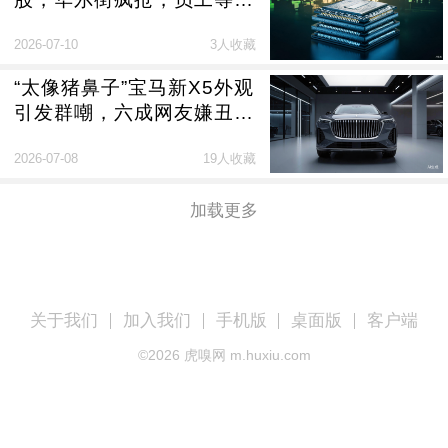
钱，狂欢下有何隐忧？
2026-07-10
3人收藏
“太像猪鼻子”宝马新X5外观
引发群嘲，六成网友嫌丑，
销量下滑，部分车型低至
2026-07-08
19人收藏
15万
加载更多
关于我们
加入我们
手机版
桌面版
客户端
©
2026
虎嗅网 m.huxiu.com