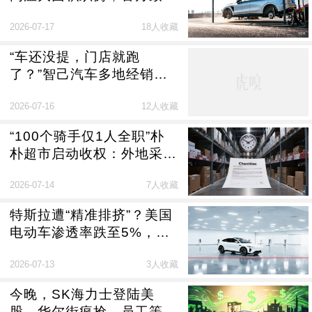
称升级，车主追问“上市前
2026-07-17
18人收藏
不做试验？”
“车还没提，门店就跑
了？”智己汽车多地经销商
突然“暴雷”：短信安慰车
2026-07-16
12人收藏
主，员工集体讨薪，官方回
应
“100个骑手仅1人全职”朴
朴超市启动收权：外地采购
全部迁回福州，“卖身”进入
2026-07-14
7人收藏
倒计时？
特斯拉遭“精准排挤”？美国
电动车渗透率跌至5%，加
州出手救市“拒绝”马斯克
2026-07-13
3人收藏
今晚，SK海力士登陆美
股，华尔街疯抢，员工等分