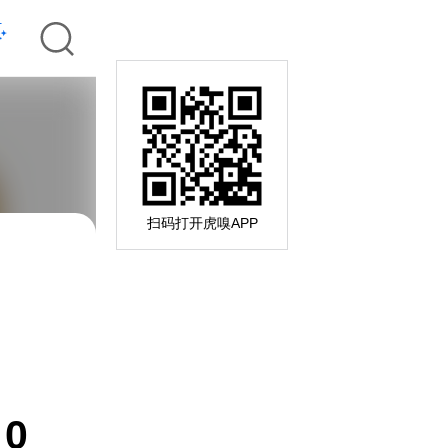
扫码打开虎嗅APP
0