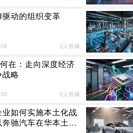
AI驱动的组织变革
-06
2人收藏
度”何在：走向深度经济
争战略
-30
6人收藏
企业如何实施本土化战
以奔驰汽车在华本土化