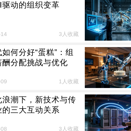
AI驱动的组织变革
-14
3人收藏
代如何分好“蛋糕”：组
薪酬分配挑战与优化
-09
1人收藏
化浪潮下，新技术与传
业的三大互动关系
-08
3人收藏