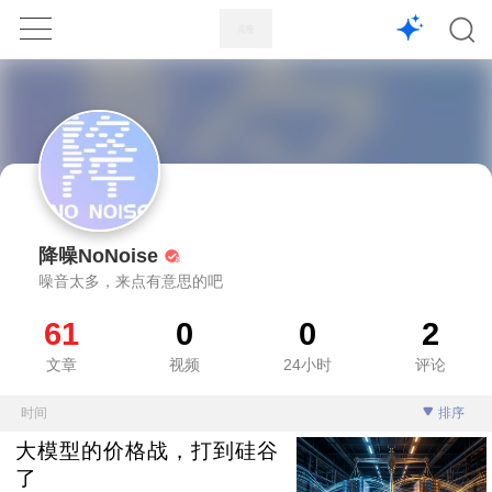
1X
APP
主页
降噪NoNoise
噪音太多，来点有意思的吧
61
0
0
2
文章
视频
24小时
评论
时间
排序
大模型的价格战，打到硅谷
了