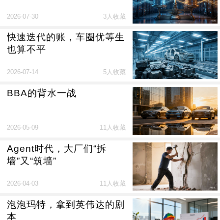
2026-07-30
3人收藏
快速迭代的账，车圈优等生
也算不平
2026-07-14
5人收藏
BBA的背水一战
2026-05-09
11人收藏
Agent时代，大厂们“拆
墙”又“筑墙”
2026-04-03
11人收藏
泡泡玛特，拿到英伟达的剧
本