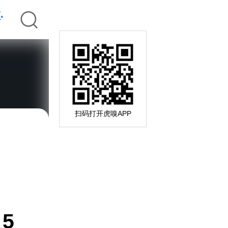
扫码打开虎嗅APP
5