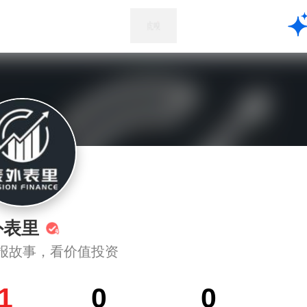
外表里
报故事，看价值投资
1
0
0