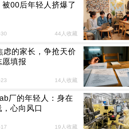
，被00后年轻人挤爆了
-30
44人收藏
万焦虑的家长，争抢天价
志愿填报
-23
14人收藏
Fab厂的年轻人：身在
线，心向风口
-17
19人收藏