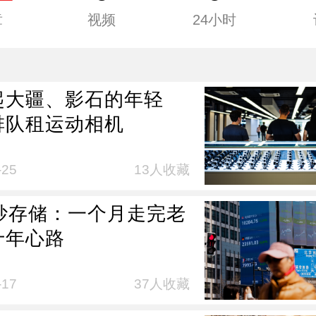
章
视频
24小时
起大疆、影石的年轻
排队租运动相机
-25
13人收藏
后炒存储：一个月走完老
十年心路
-17
37人收藏