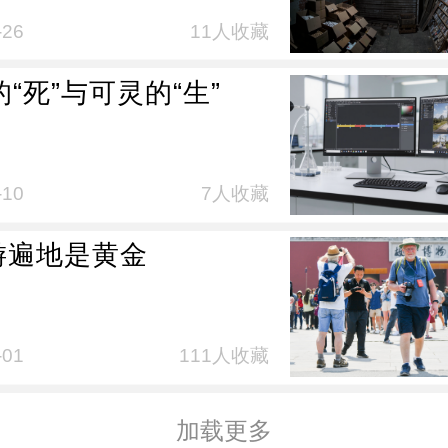
-26
11人收藏
a的“死”与可灵的“生”
-10
7人收藏
游遍地是黄金
-01
111人收藏
加载更多