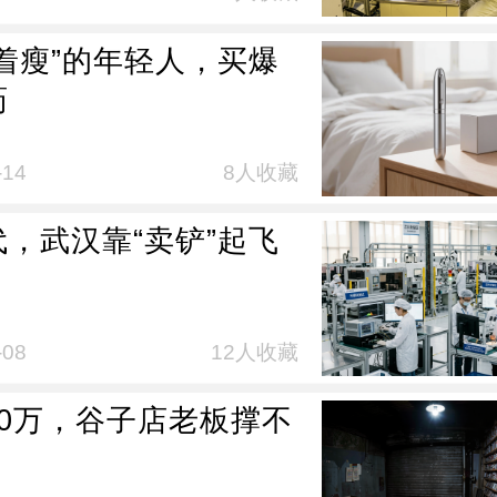
躺着瘦”的年轻人，买爆
药
-14
8人收藏
代，武汉靠“卖铲”起飞
-08
12人收藏
80万，谷子店老板撑不