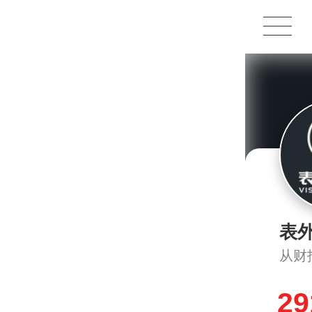
1X
APP
主页
表
从财
29