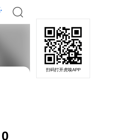
扫码打开虎嗅APP
0