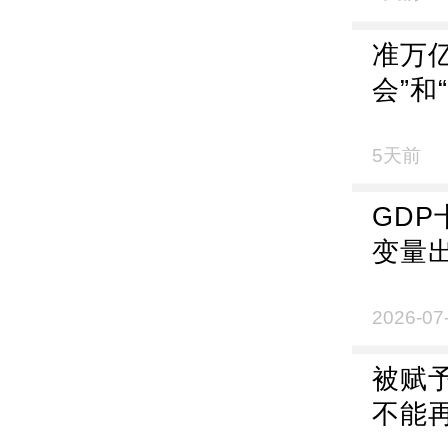
准万
会”和
5天前
GDP
变量
2026-07
被赋
不能