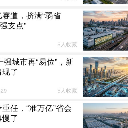
亿赛道，挤满“弱省
“强支点”
5人收藏
十强城市再“易位”，新
出现了
-29
5人收藏
予重任，“准万亿”省会
再慢了