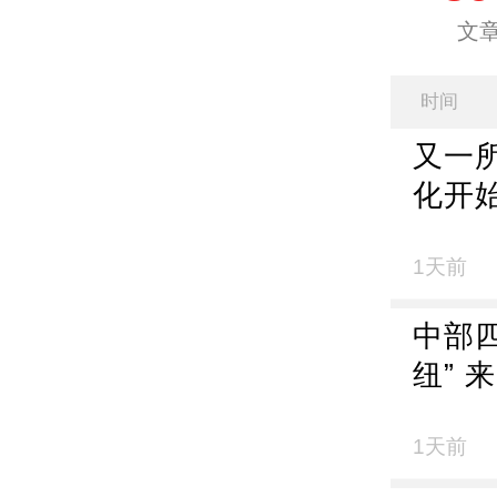
文
时间
又一
化开
1天前
中部四
纽” 
1天前