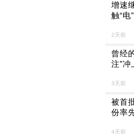
增速
触“电
2天前
曾经的
注”冲
3天前
被首
份率先
4天前