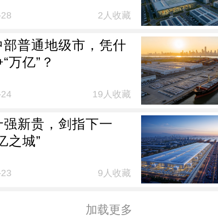
-28
2人收藏
中部普通地级市，凭什
“万亿”？
-24
19人收藏
十强新贵，剑指下一
亿之城”
-23
9人收藏
加载更多