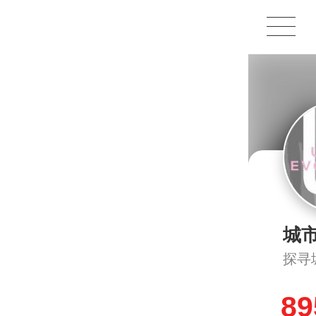
1X
APP
主页
城
探寻
89