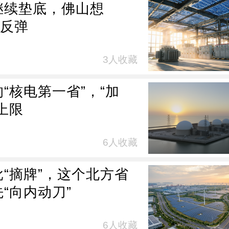
继续垫底，佛山想
”反弹
3人收藏
“核电第一省”，“加
上限
6人收藏
批“摘牌”，这个北方省
“向内动刀”
6人收藏