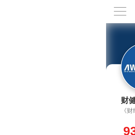
1X
APP
主页
财
《财
9