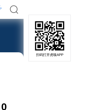
扫码打开虎嗅APP
0