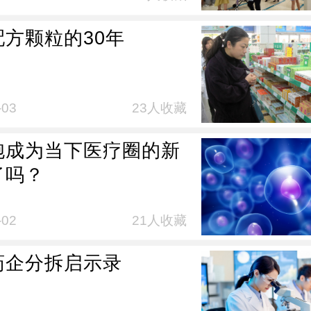
配方颗粒的30年
-03
23人收藏
胞成为当下医疗圈的新
了吗？
-02
21人收藏
药企分拆启示录