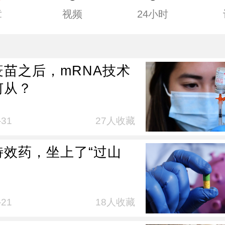
章
视频
24小时
疫苗之后，mRNA技术
何从？
-31
27人收藏
特效药，坐上了“过山
-21
18人收藏