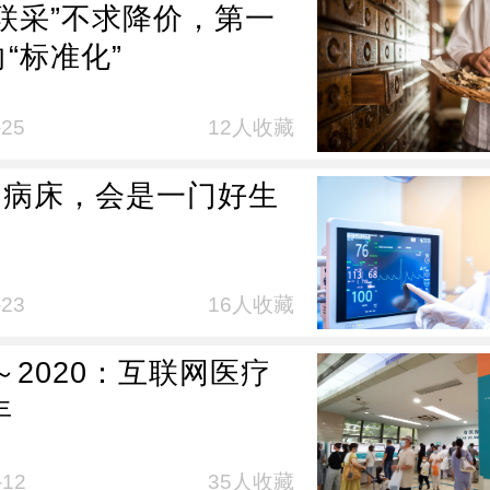
“联采”不求降价，第一
“标准化”
-25
12人收藏
CU病床，会是一门好生
？
-23
16人收藏
0～2020：互联网医疗
年
-12
35人收藏