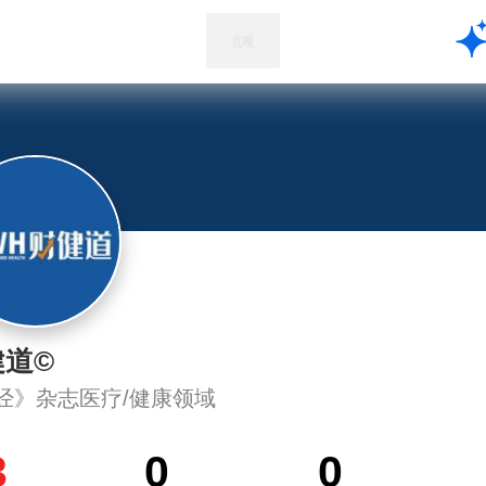
健道©
经》杂志医疗/健康领域
3
0
0