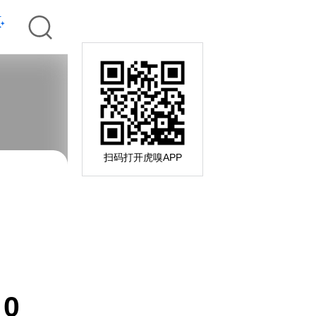
扫码打开虎嗅APP
0