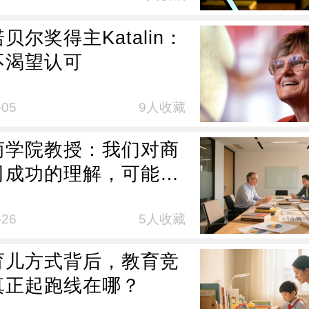
贝尔奖得主Katalin：
不渴望认可
-05
9人收藏
商学院教授：我们对商
司成功的理解，可能都
的
-26
5人收藏
育儿方式背后，教育竞
真正起跑线在哪？