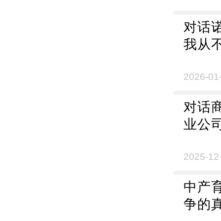
对话诺
我从
2026-01
对话
业公
是错
2025-12
中产
争的