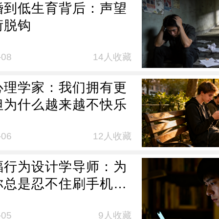
婚到低生育背后：声望
衍脱钩
-08
14人收藏
心理学家：我们拥有更
但为什么越来越不快乐
-06
12人收藏
福行为设计学导师：为
你总是忍不住刷手机？
的真相与专注四步法
-05
9人收藏