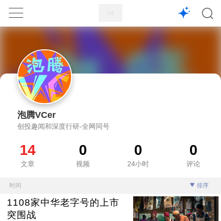
1X
APP
主页
泡腾VCer
创投趣闻和深度行研-全网同号
14
0
0
0
文章
视频
24小时
评论
时间
排序
1108家中华老字号的上市
突围战