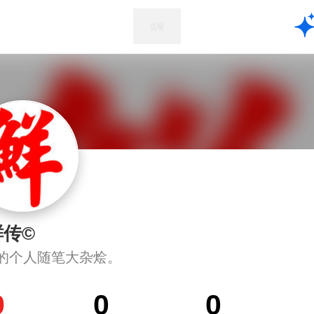
鲜传©
的个人随笔大杂烩。
9
0
0