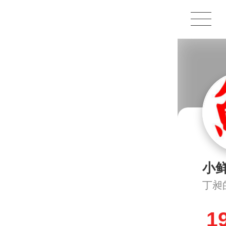
1X
APP
主页
小
丁昶
1