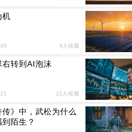
为机
-05
4人收藏
球右转到AI泡沫
-21
22人收藏
浒传》中，武松为什么
感到陌生？