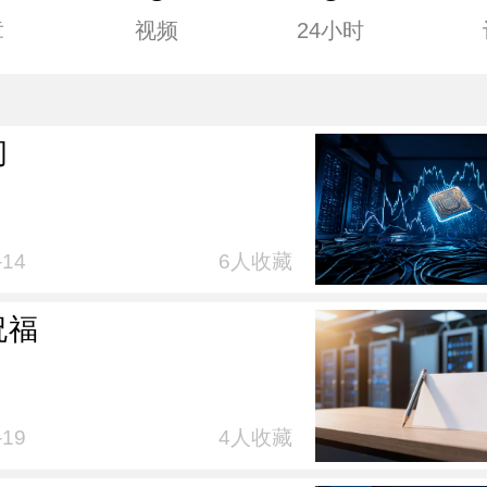
章
视频
24小时
问
-14
6人收藏
祝福
-19
4人收藏