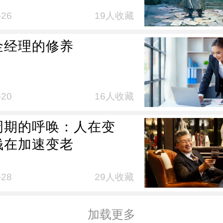
-26
19人收藏
金经理的修养
-20
16人收藏
周期的呼唤：人在变
钱在加速变老
-28
29人收藏
加载更多