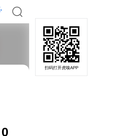
扫码打开虎嗅APP
0