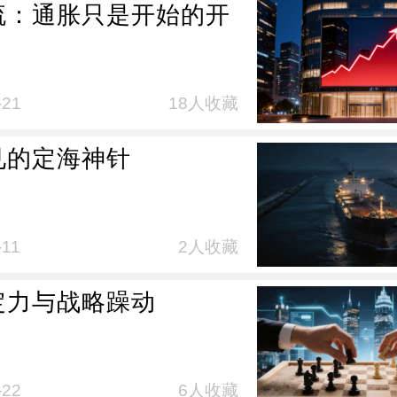
流：通胀只是开始的开
-21
18人收藏
见的定海神针
-11
2人收藏
定力与战略躁动
-22
6人收藏