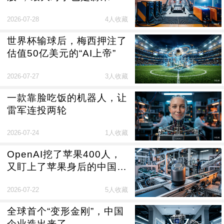
2026-07-28
4人收藏
世界杯输球后，梅西押注了
估值50亿美元的“AI上帝”
2026-07-27
3人收藏
一款靠脸吃饭的机器人，让
雷军连投两轮
2026-07-24
1人收藏
OpenAI挖了苹果400人，
又盯上了苹果身后的中国制
造商
2026-07-22
5人收藏
全球首个“变形金刚”，中国
企业造出来了