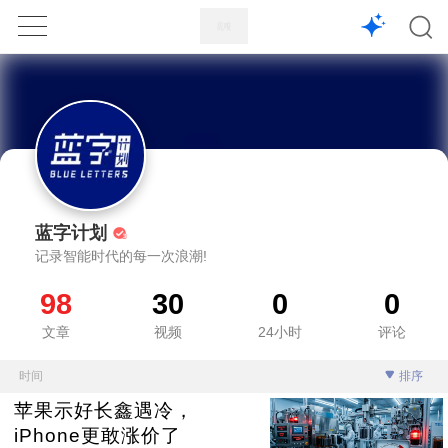
1X
APP
主页
蓝字计划
记录智能时代的每一次浪潮!
98
30
0
0
文章
视频
24小时
评论
时间
排序
苹果示好长鑫遇冷，
iPhone更敢涨价了