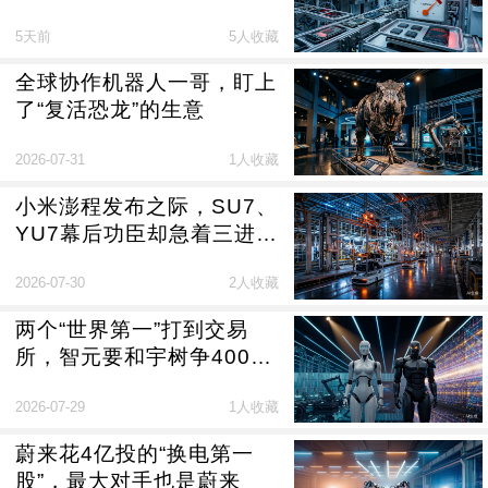
5天前
5人收藏
全球协作机器人一哥，盯上
了“复活恐龙”的生意
2026-07-31
1人收藏
小米澎程发布之际，SU7、
YU7幕后功臣却急着三进港
交所
2026-07-30
2人收藏
两个“世界第一”打到交易
所，智元要和宇树争400亿
身价
2026-07-29
1人收藏
蔚来花4亿投的“换电第一
股”，最大对手也是蔚来