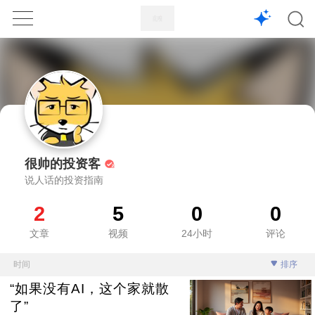
1X
APP
主页
很帅的投资客
说人话的投资指南
2
5
0
0
文章
视频
24小时
评论
时间
排序
“如果没有AI，这个家就散
了”