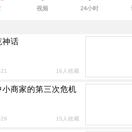
章
视频
24小时
克神话
-21
16人收藏
中小商家的第三次危机
-29
15人收藏