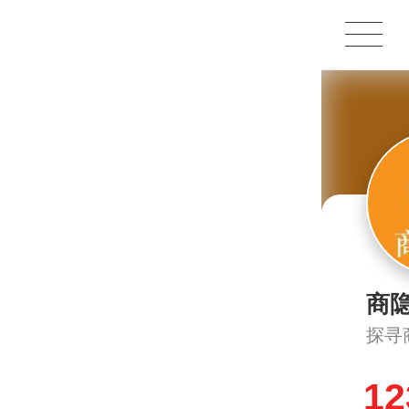
商
探寻
12