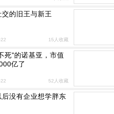
社交的旧王与新王
-22
15人收藏
落不死”的诺基亚，市值
000亿了
-22
52人收藏
以后没有企业想学胖东