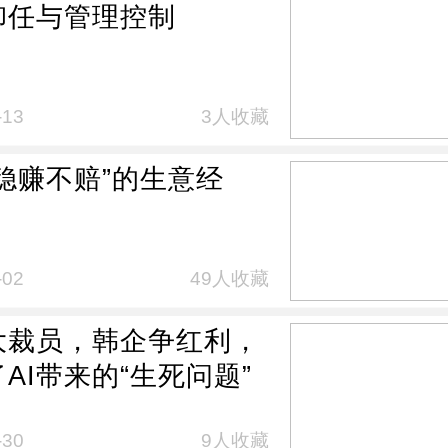
卸任与管理控制
-13
3人收藏
稳赚不赔”的生意经
-02
49人收藏
大裁员，韩企争红利，
AI带来的“生死问题”
-30
9人收藏