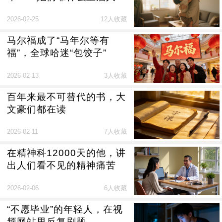
生？
2026-02-25
12人收藏
马尔福成了“马年尔等有
福”，全球哈迷“包饺子”
2026-02-13
3人收藏
百年来最不可替代的书，大
文豪们都在读
2026-02-11
7人收藏
在精神科12000天的他，讲
出人们看不见的精神痛苦
2026-02-06
6人收藏
“不愿毕业”的年轻人，在视
频网站里反复刷题