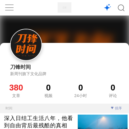
1X
APP
主页
刀锋时间
新周刊旗下文化品牌
380
0
0
0
文章
视频
24小时
评论
时间
排序
深入日结工生活八年，他看
到自由背后最残酷的真相