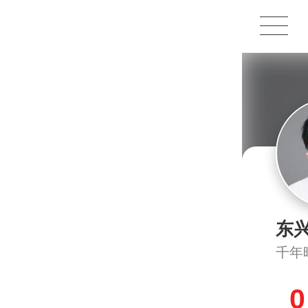
1X
APP
主页
东
千年
0