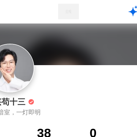
兴苟十三
暗室，一灯即明
38
0