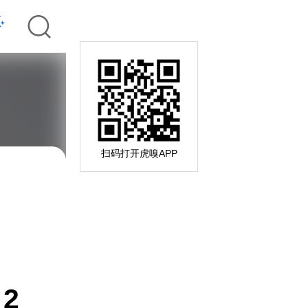
扫码打开虎嗅APP
2