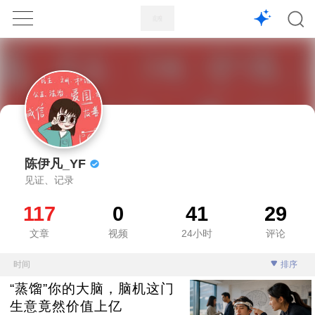
1X
APP
主页
陈伊凡_YF
见证、记录
117
0
41
29
文章
视频
24小时
评论
时间
排序
“蒸馏”你的大脑，脑机这门
生意竟然价值上亿