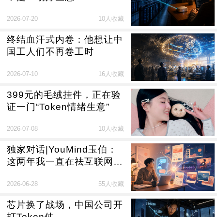
2026-07-20
10人收藏
终结血汗式内卷：他想让中
国工人们不再卷工时
2026-07-10
16人收藏
399元的毛绒挂件，正在验
证一门“Token情绪生意”
2026-07-08
10人收藏
独家对话|YouMind玉伯：
这两年我一直在祛互联网的
魅
2026-06-28
55人收藏
芯片换了战场，中国公司开
打Token仗