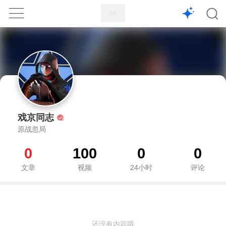
1X
APP
主页
戏京同志
原战忽局
0
100
0
0
文章
视频
24小时
评论
还没有内容哦