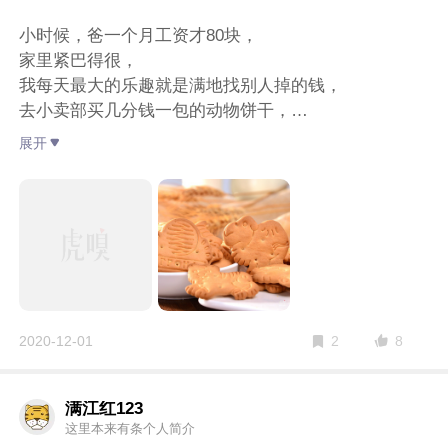
小时候，爸一个月工资才80块，
家里紧巴得很，
我每天最大的乐趣就是满地找别人掉的钱，
去小卖部买几分钱一包的动物饼干，
不知道从什么时候开始，
展开
物价涨得飞快，纸币近乎灭绝，
再也没有从地上捡钱的快乐。
现在警察大叔肯定很郁闷。
以前的口味消失了
以前的快乐没了
以前的女孩子都结婚了
现在不知道为啥总是怀念穷的时候，
8
2020-12-01
2
快乐的成本不是手机上积累的数字
而是拿在手里攥一天。
满江红123
钻出汗的
这里本来有条个人简介
花花绿绿的纸币。