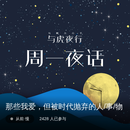
1X
APP
主页
那些我爱，但被时代抛弃的人/事/物
从前·慢
2428 人已参与