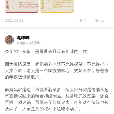
第4～20名可以获得价值100元的惊喜福卡；
第21～40名可以获得虎嗅限量周边好礼
具体积分规则和玩法请猛戳下方大图，原则只有一个，
22
2021-02-11
3
多发，多玩，多互动，牛年最大的运，就会落到你身上
啦~
哒咩咩
有趣的人就是我。
今年的年夜饭，是最萧条且没有年味的一次。
因为疫情原因，奶奶的养老院不允许探望，不允许把老
人接回家，老人是一个家族的核心，奶奶不在，爸爸家
的年夜饭也被取消。
而妈妈家这边，虽说看着菜多，但大部分都是偷懒从超
市直接买回来的熟食和卤制品。往常吃完这些菜，还会
再煮一顿火锅，预示来年红红火火，今年这个传统也被
放弃了，大家是真的吃不下也吃不动了。