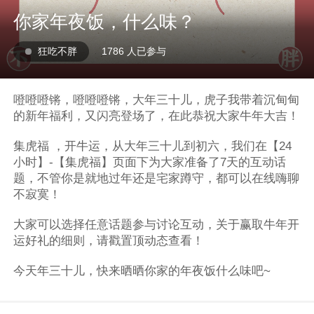
你家年夜饭，什么味？
狂吃不胖
1786 人已参与
噔噔噔锵，噔噔噔锵，大年三十儿，虎子我带着沉甸甸
的新年福利，又闪亮登场了，在此恭祝大家牛年大吉！
集虎福 ，开牛运，从大年三十儿到初六，我们在【24
小时】-【集虎福】页面下为大家准备了7天的互动话
题，不管你是就地过年还是宅家蹲守，都可以在线嗨聊
不寂寞！
大家可以选择任意话题参与讨论互动，关于赢取牛年开
运好礼的细则，请戳置顶动态查看！
今天年三十儿，快来晒晒你家的年夜饭什么味吧~