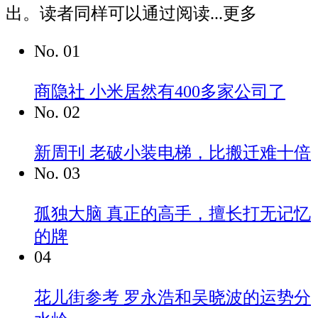
出。读者同样可以通过阅读...
更多
No.
01
商隐社
小米居然有400多家公司了
No.
02
新周刊
老破小装电梯，比搬迁难十倍
No.
03
孤独大脑
真正的高手，擅长打无记忆
的牌
04
花儿街参考
罗永浩和吴晓波的运势分