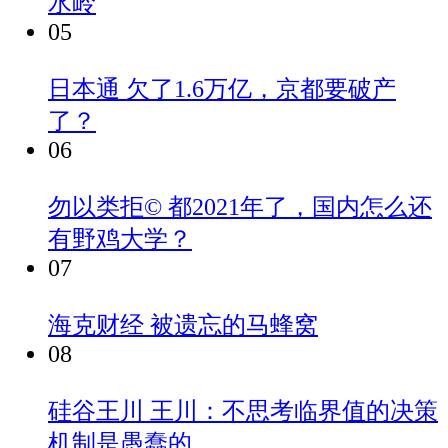
水岭
05
日本通
欠了1.6万亿，京都要破产
了？
06
勿以类拒©
都2021年了，国内怎么还
有野鸡大学？
07
海克财经
被遗忘的马蜂窝
08
硅谷王川
王川：不思考临界值的决策
机制是愚蠢的