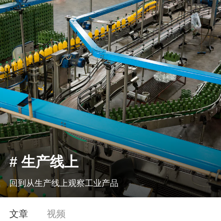
1X
APP
主页
# 生产线上
回到从生产线上观察工业产品
文章
视频