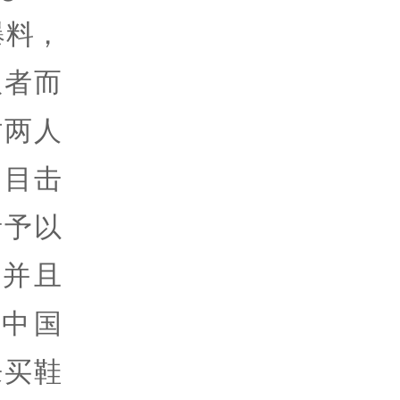
爆料，
队者而
时两人
国目击
者予以
并且
的中国
来买鞋