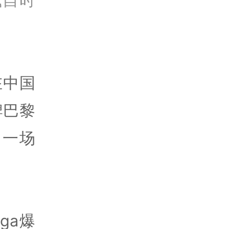
在中国
牌巴黎
了一场
ga爆