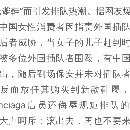
老爹鞋”而引发排队热潮。据网友
中国女性消费者因指责外国插
后者威胁，当女子的儿子赶到
被多位外国插队者围殴，有中
出，随后到场保安并未对插队
裁反而放任其购买到新款鞋履，
lenciaga店员还侮辱规矩排队
大声呵斥：滚出去，再也不要