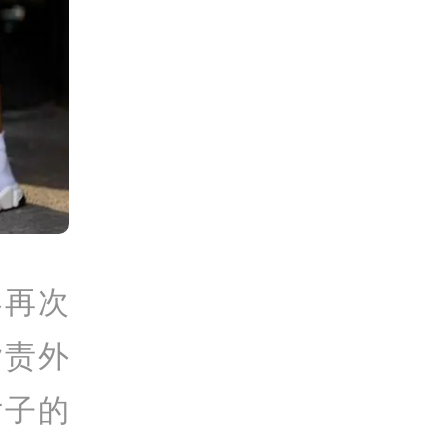
客再次
指责外
女子的