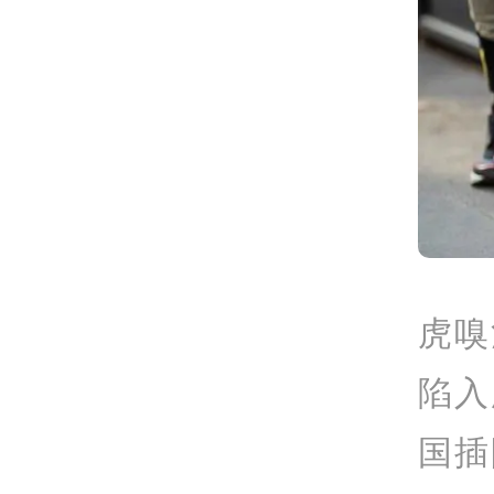
虎嗅
陷入
国插