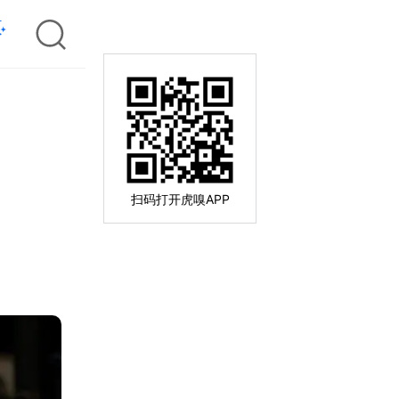
扫码打开虎嗅APP