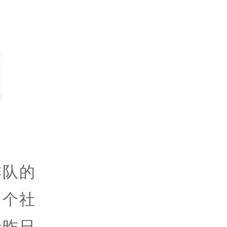
排队的
多个社
于昨日