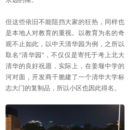
鲜为人知的是，这棵七百年的古银杏，历
史上曾是一座尼姑庵的遗存，后来是包装
厂，再后来道路拆迁留了下来，近些年被
香火供养的“不堪重负”，最新媒体报道正
在请各路专家抢救“复壮”，如果哪一天这
棵银杏凋零而去，一定将会是姜堰人心中
永远的痛。
但这些依旧不能阻挡大家的狂热，同样也
是本地人对教育的重视。以教育为名的奇
观不止如此，以中天清华园为例，之所以
取名“清华园”，不仅仅是寄托于考上北大