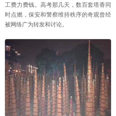
发在姜堰南街尽头烧香祭拜，祭拜的对象
是一棵约有700年历史的银杏树，尤其在
高考日开始，银杏树周围会摆卖了“塔
香”，这种类似迪拜塔状的香塔，高至少两
米以上，底部和整体由毫米粗细的香捆扎
而成，一套塔香可以燃烧十多个小时，费
工费力费钱。高考那几天，数百套塔香同
时点燃，保安和警察维持秩序的奇观曾经
被网络广为转发和讨论。