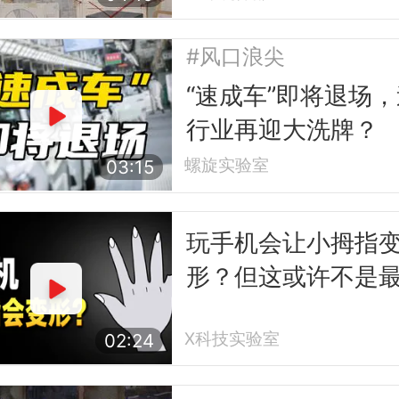
#风口浪尖
“速成车”即将退场
行业再迎大洗牌？
螺旋实验室
03:15
玩手机会让小拇指
形？但这或许不是
怕的事
X科技实验室
02:24