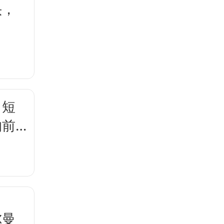
头，
，短
的前
尔曼