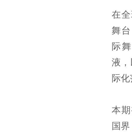
在全
舞台
际
液，
际化
本期
国界