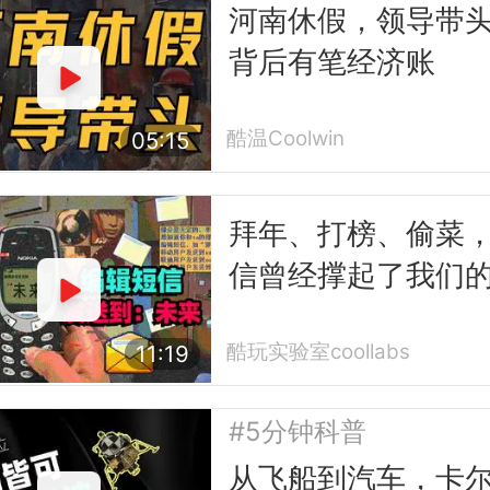
河南休假，领导带
背后有笔经济账
酷温Coolwin
05:15
拜年、打榜、偷菜
信曾经撑起了我们
互联网时代
酷玩实验室coollabs
11:19
#5分钟科普
从飞船到汽车，卡