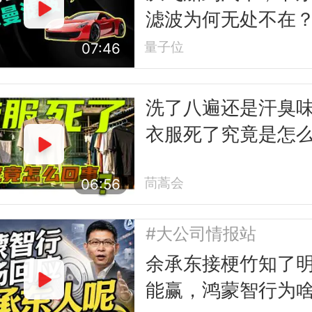
滤波为何无处不在
量子位
07:46
洗了八遍还是汗臭
衣服死了究竟是怎
事
茼蒿会
06:56
#大公司情报站
余承东接梗竹知了
能赢，鸿蒙智行为