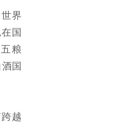
向世界
也在国
五粮
白酒国
何跨越