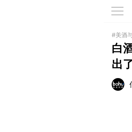
1X
APP
主页
#美酒
白
出