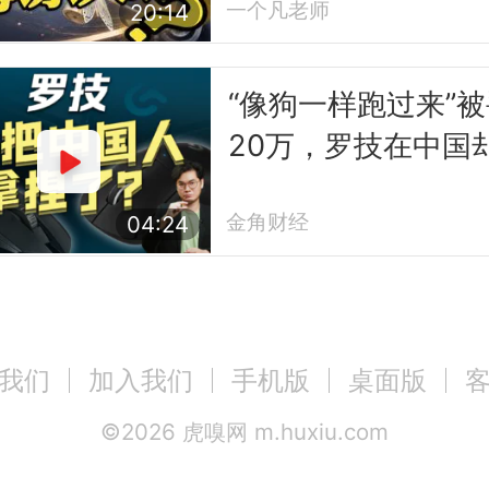
让？
一个凡老师
20:14
“像狗一样跑过来”被
20万，罗技在中国
得更好了
金角财经
04:24
我们
加入我们
手机版
桌面版
©
2026
虎嗅网 m.huxiu.com