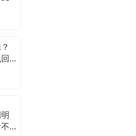
？
味？
么回
明明
啥不