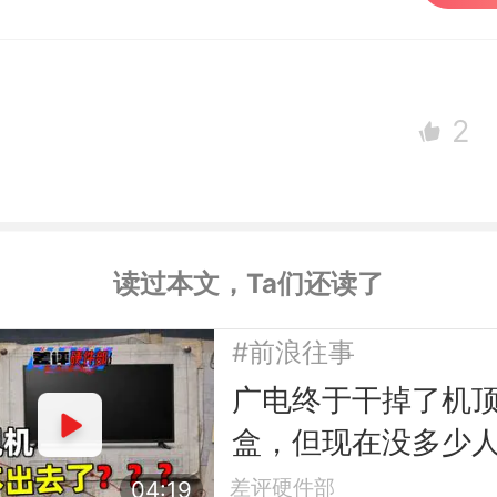
2
读过本文，Ta们还读了
#前浪往事
广电终于干掉了机
盒，但现在没多少
电视了
差评硬件部
04:19