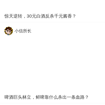
惊天逆转，30元白酒反杀千元酱香？
小信所长
啤酒巨头林立，鲜啤靠什么杀出一条血路？