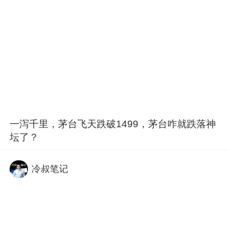
一泻千里，茅台飞天跌破1499，茅台咋就跌落神
坛了？
冷叔笔记