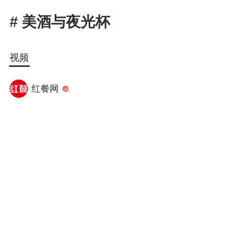
1X
APP
主页
# 美酒与夜光杯
视频
红餐网