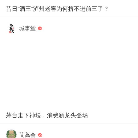
昔日“酒王”泸州老窖为何挤不进前三了？
城事堂
茅台走下神坛，消费新龙头登场
茼蒿会