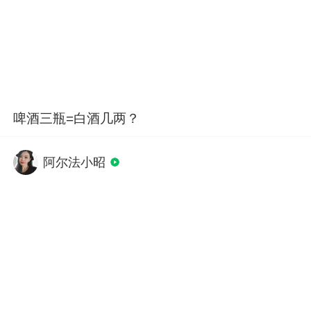
啤酒三瓶=白酒几两？
阿尔法小昭