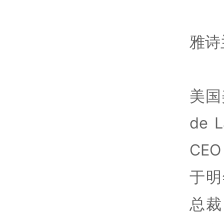
雅诗
美国
de 
CE
于明
总裁