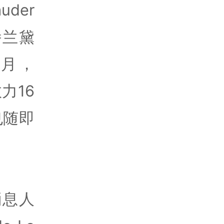
uder
诗兰黛
月，
效力16
r也随即
消息人