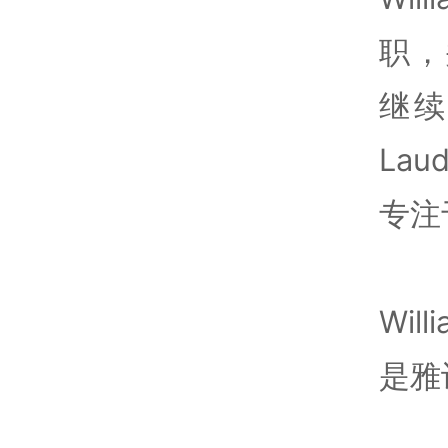
职，
继续
La
专注
Wil
是雅