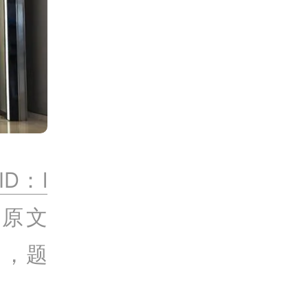
ID：l
，原文
》，题