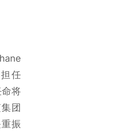
ane
da担任
任命将
该集团
头重振