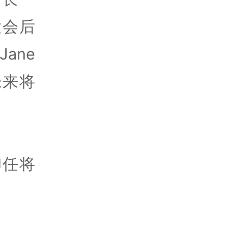
大会后
ane
未来将
的卸任将