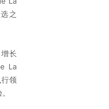
e La
人选之
和增长
e La
执行领
验。