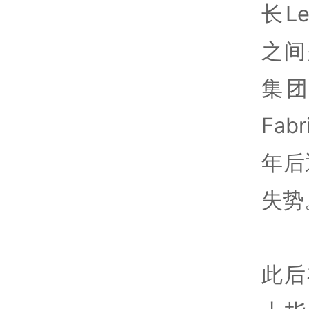
长Le
之间
集
Fab
年后退
失势
此后