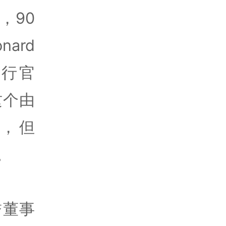
，90
ard
执行官
下这个由
管，但
a。
誉董事