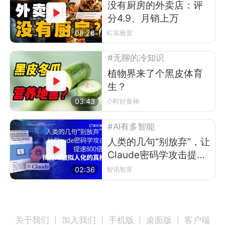
没有厨房的外卖店：评
分4.9、月销上万
08:26
IC实验室
#无聊的冷知识
植物界来了个黑皮体育
生？
03:43
小时好食禄
#AI有多智能
人类的几句“别放弃”，让
Claude密码学攻击提速
800倍？
02:36
智讯智库
关于我们
加入我们
手机版
桌面版
客户端