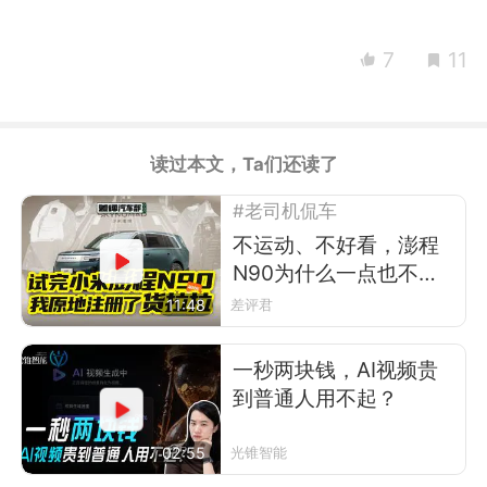
7
11
读过本文，Ta们还读了
#老司机侃车
不运动、不好看，澎程
N90为什么一点也不像
小米？
11:48
差评君
一秒两块钱，AI视频贵
到普通人用不起？
02:55
光锥智能