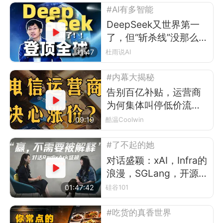
#AI有多智能
DeepSeek又世界第一
了，但“斩杀线”没那么简
单
11:47
杜雨说AI
#内幕大揭秘
告别百亿补贴，运营商
为何集体叫停低价流量
卡？
09:19
酷温Coolwin
#了不起的她
对话盛颖：xAI，Infra的
浪漫，SGLang，开源，
平权与“甄嬛传”
01:47:42
硅谷101
#吃货的真香世界