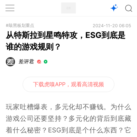
1X
APP
主页
#敲黑板划重点
2024-11-20 06:05
从特斯拉到星鸣特攻，ESG到底是
谁的游戏规则？
差评君
下载虎嗅APP，观看高清视频
玩家吐槽爆表，多元化却不赚钱。为什么
游戏公司还要坚持？多元化的背后到底藏
着什么秘密？ESG到底是个什么东西？它