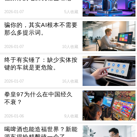
关系。
2026-01-07
5人收藏
骗你的，其实AI根本不需要
那么多提示词。
2026-01-07
10人收藏
终于有实锤了：缺少实体按
键的车就是更危险。
2026-01-07
16人收藏
拳皇97为什么在中国经久
不衰？
2026-01-06
9人收藏
喝啤酒也能造福世界？新能
源车得给精酿磕一个了。