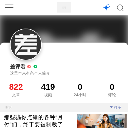
1X
APP
主页
差评君
这里本来有条个人简介
822
419
0
0
文章
视频
24小时
评论
时间
排序
那些骗你点错的各种“月
付”们，终于要被制裁了