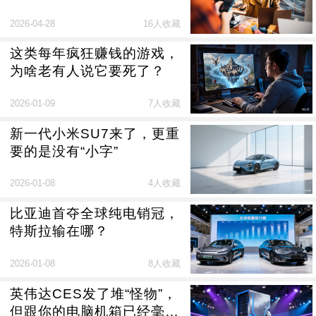
2026-04-28
16人收藏
这类每年疯狂赚钱的游戏，
为啥老有人说它要死了？
2026-01-09
7人收藏
新一代小米SU7来了，更重
要的是没有“小字”
2026-01-08
4人收藏
比亚迪首夺全球纯电销冠，
特斯拉输在哪？
2026-01-08
8人收藏
英伟达CES发了堆“怪物”，
但跟你的电脑机箱已经毫无