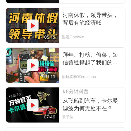
河南休假，领导带头，
背后有笔经济账
05:15
酷温Coolwin
拜年、打榜、偷菜，短
信曾经撑起了我们的前
互联网时代
11:19
酷玩实验室coollabs
#5分钟科普
从飞船到汽车，卡尔曼
滤波为何无处不在？
07:46
量子位