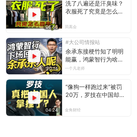
洗了八遍还是汗臭味？
衣服死了究竟是怎么回
事
06:56
茼蒿会
#大公司情报站
余承东接梗竹知了明明
能赢，鸿蒙智行为啥不
让？
20:14
一个凡老师
“像狗一样跑过来”被罚
20万，罗技在中国却卖
得更好了
04:24
金角财经