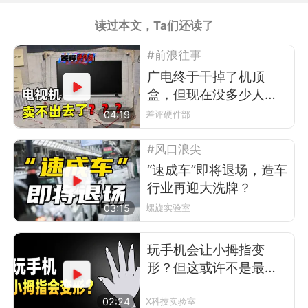
读过本文，Ta们还读了
#前浪往事
广电终于干掉了机顶
盒，但现在没多少人看
电视了
04:19
差评硬件部
#风口浪尖
“速成车”即将退场，造车
行业再迎大洗牌？
03:15
螺旋实验室
玩手机会让小拇指变
形？但这或许不是最可
怕的事
02:24
X科技实验室