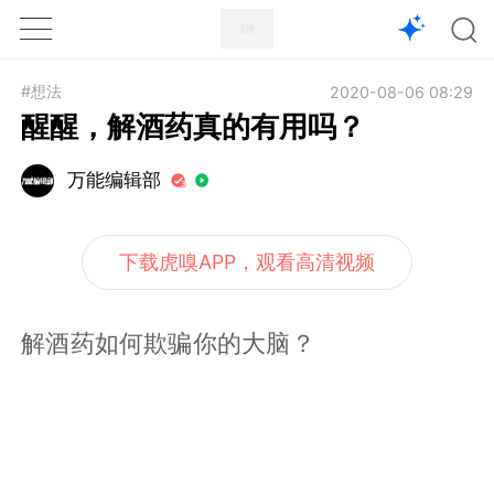
1X
APP
主页
#想法
2020-08-06 08:29
醒醒，解酒药真的有用吗？
万能编辑部
下载虎嗅APP，观看高清视频
解酒药如何欺骗你的大脑？