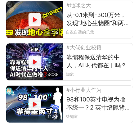
#地球之大
从-0.1米到-300万米，
发现“地心生物圈”和两
座“地心金字塔”
31:59
自说自话的总裁
#大佬创业秘籍
靠编程保送清华的牛
人，AI 时代都在干吗？
58:38
知危
#小行业大作为
98和100英寸电视为啥
不统一？2 英寸缝隙背
后的行业故事
11:36
柴知道