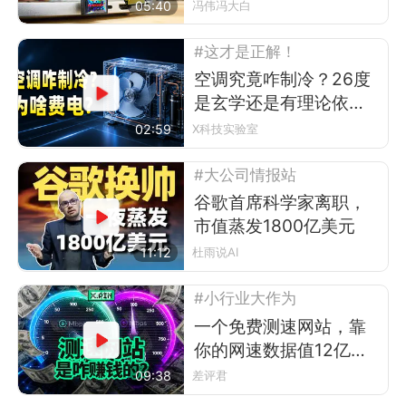
05:40
冯伟冯大白
#这才是正解！
空调究竟咋制冷？26度
是玄学还是有理论依
据？
02:59
X科技实验室
#大公司情报站
谷歌首席科学家离职，
市值蒸发1800亿美元
11:12
杜雨说AI
#小行业大作为
一个免费测速网站，靠
你的网速数据值12亿美
元？
09:38
差评君