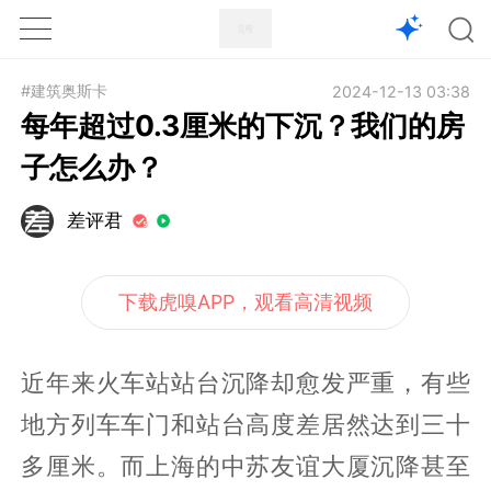
1X
APP
主页
#建筑奥斯卡
2024-12-13 03:38
每年超过0.3厘米的下沉？我们的房
子怎么办？
差评君
下载虎嗅APP，观看高清视频
近年来火车站站台沉降却愈发严重，有些
地方列车车门和站台高度差居然达到三十
多厘米。而上海的中苏友谊大厦沉降甚至