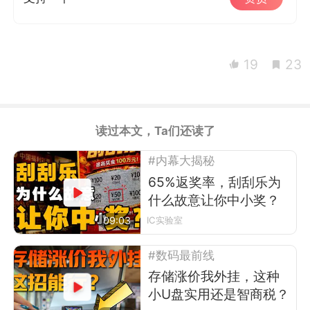
19
23
读过本文，Ta们还读了
#内幕大揭秘
65%返奖率，刮刮乐为
什么故意让你中小奖？
09:03
IC实验室
#数码最前线
存储涨价我外挂，这种
小U盘实用还是智商税？