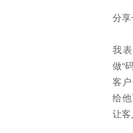
分享
我
做“
客户
给他
让客