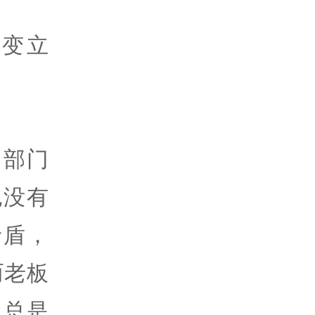
转变立
，部门
也没有
矛盾，
而老板
，总是