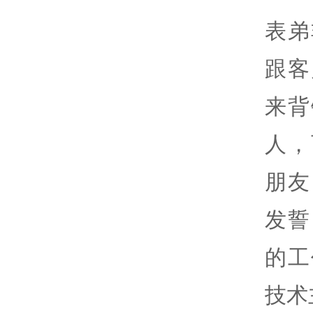
表弟
跟客
来背
人，
朋友
发誓
的工
技术