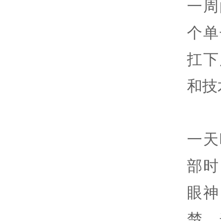
一周
个单
扛下
和技
一天
部时
眼神
楚，