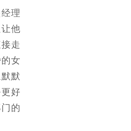
是经理
又让他
直接走
婚的女
里默默
份更好
部门的