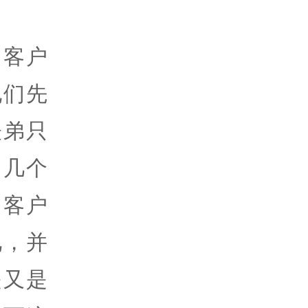
，客户
他们先
表弟只
了几个
。客户
见，并
是又是