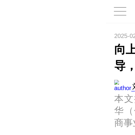
2025-0
向
导
本文
华（
商事