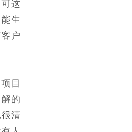
，可这
只能生
与客户
的项目
不解的
他很清
所有人