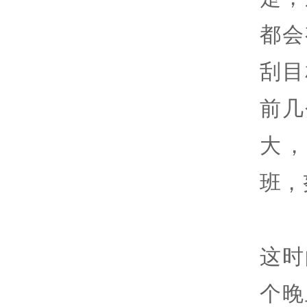
都会
刮目
前几
大
班，
这时
个晚