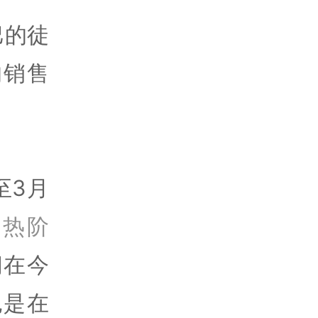
巴的徒
的销售
至3月
预热阶
间在今
也是在