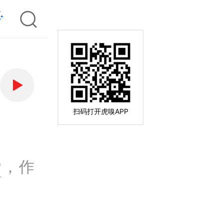
扫码打开虎嗅APP
P
，作