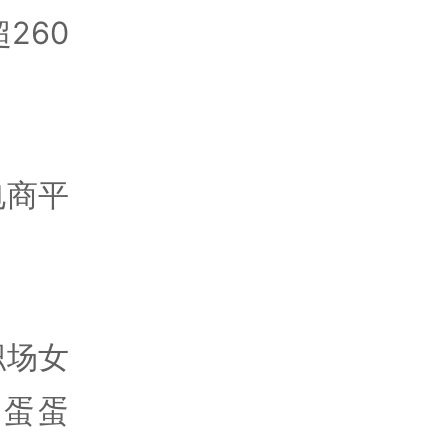
260
电商平
职场女
；蛋蛋