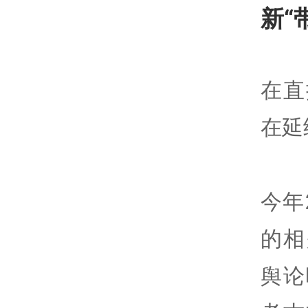
新“
在直
在延
今年
的相
舆论