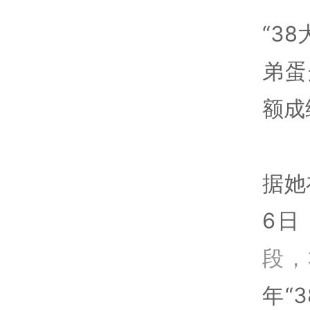
“3
弟蛋
额成
据她
6日
段，
年“