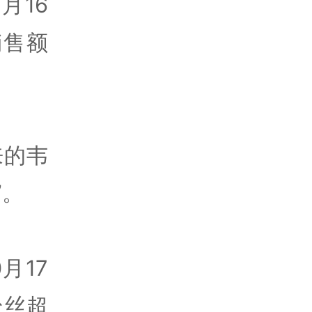
月16
销售额
来的韦
”。
月17
粉丝超