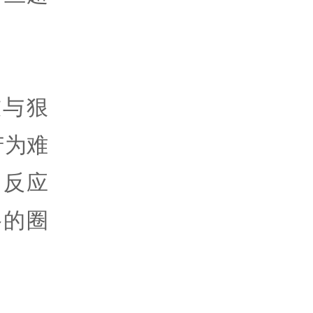
技与狠
苦为难
、反应
络的圈