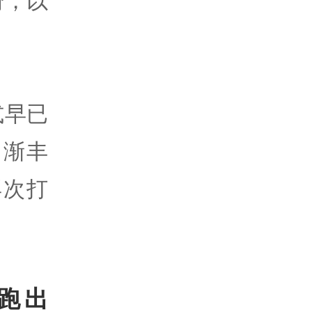
粉，以
式早已
日渐丰
再次打
跑出