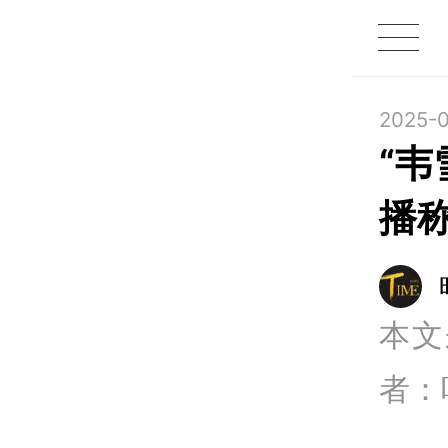
1X
APP
主页
2025-0
“
播称
本文
者：