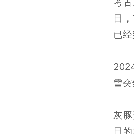
考古
日，
已经
20
雪突
灰豚
日的