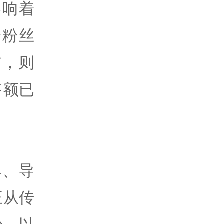
影响着
个粉丝
洁，则
售额已
解、导
正从传