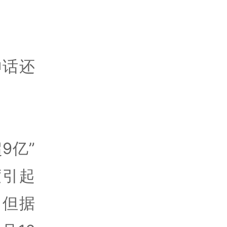
神话还
9亿”
度引起
，但据