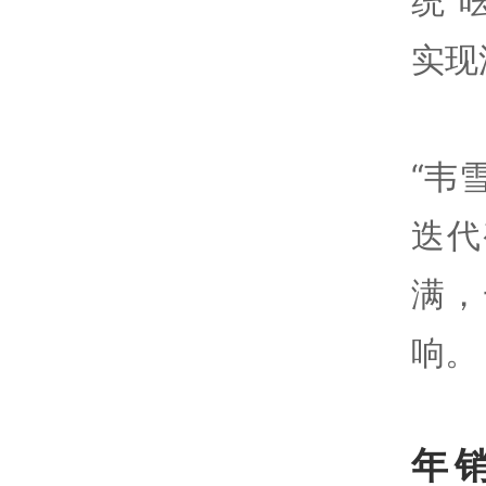
统“
实现
“韦
迭代
满，
响。
年