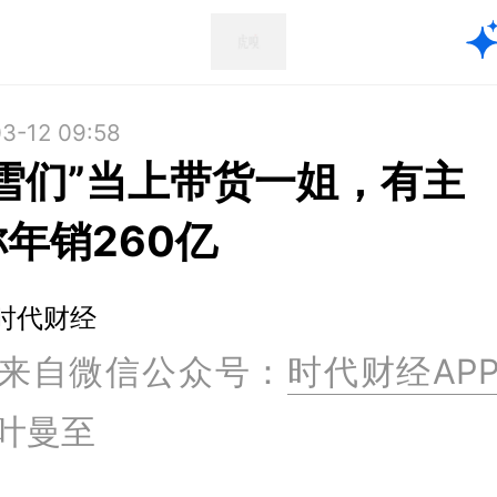
3-12 09:58
韦雪们”当上带货一姐，有主
年销260亿
时代财经
来自微信公众号：
时代财经AP
叶曼至