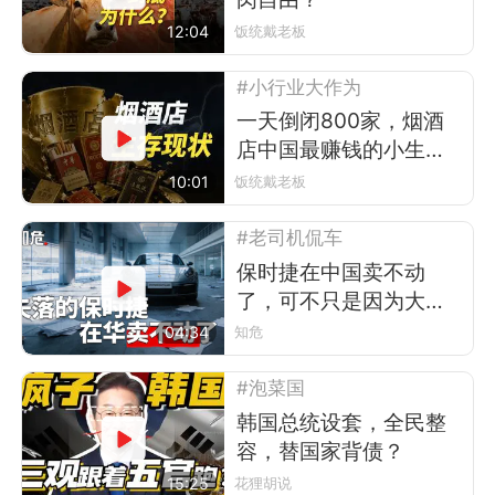
12:04
饭统戴老板
#小行业大作为
一天倒闭800家，烟酒
店中国最赚钱的小生
意，怎么迅速崩塌？
10:01
饭统戴老板
#老司机侃车
保时捷在中国卖不动
了，可不只是因为大环
境不好
04:34
知危
#泡菜国
韩国总统设套，全民整
容，替国家背债？
15:25
花狸胡说