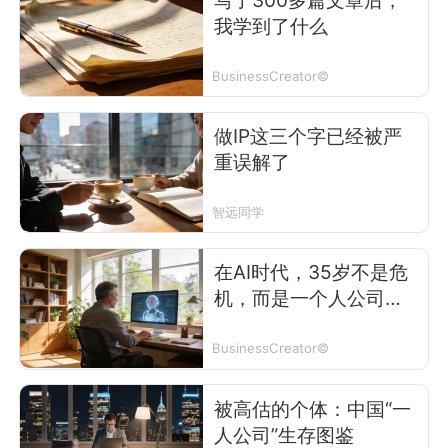
写了300多篇文章后，
我学到了什么
BusinessCreator©
做IP这三个字已经被严
重误解了
智远同学
在AI时代，35岁不是危
机，而是一个人公司的
最好时机
BusinessCreator©
被高估的个体：中国“一
人公司”生存图鉴