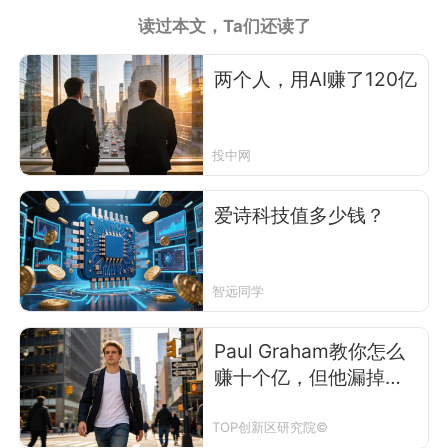
读过本文，Ta们还读了
两个人，用AI赚了120亿
投中网
爱诗科技值多少钱？
智远同学
Paul Graham教你怎么
赚十个亿，但他漏掉了
最关键的0.46%
TOP创新区研究院©