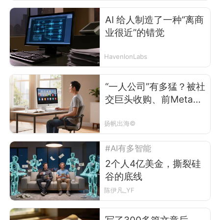
AI 给人制造了一种“离商
业很近”的错觉
HavenlonLabs
“一人公司”有多猛？被社
交巨头收购、前Meta员
工月入200万、95后狂
做120款出海APP
扬帆出海©
#AI有多智能
2个人4亿美金，撕裂硅
谷的底线
陈伊凡_YF