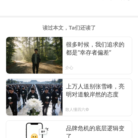
读过本文，Ta们还读了
很多时候，我们追求的
都是“幸存者偏差”
介心
上万人送别张雪峰，亮
明对道貌岸然的态度
散人懂四六©
品牌危机的底层逻辑变
了