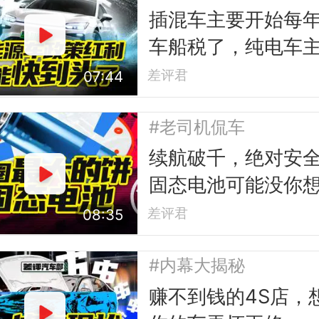
插混车主要开始每
车船税了，纯电车
能撑多久？
差评君
07:44
#老司机侃车
续航破千，绝对安
固态电池可能没你
那么好
差评君
08:35
#内幕大揭秘
赚不到钱的4S店，