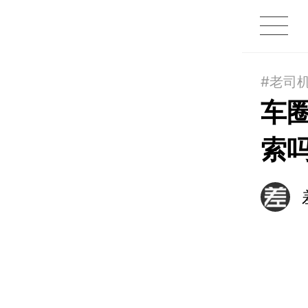
1X
APP
主页
#老司
车
索