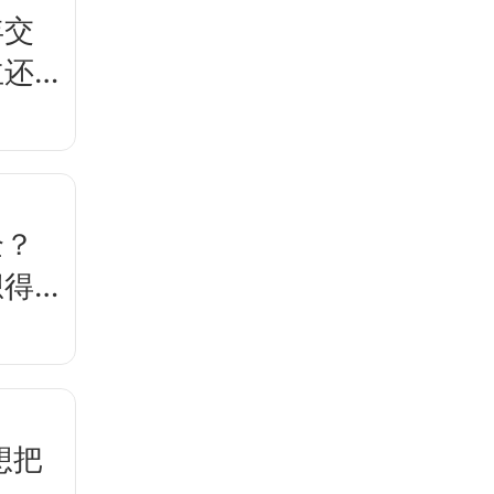
年交
主还
全？
想得
想把