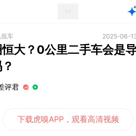
机侃车
2025-06-1
圈恒大？0公里二手车会是
吗？
差评君
下载虎嗅APP，观看高清视频