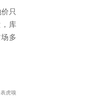
地价只
大，库
这场多
代表虎嗅