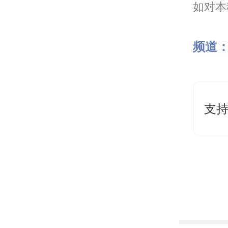
如对本稿
频道
支