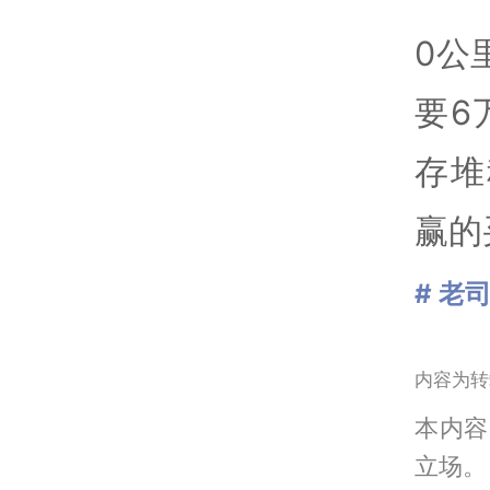
0公
要6
存堆
赢的
# 老
内容为转
本内容
立场。