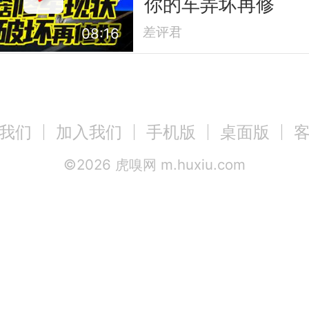
你的车弄坏再修
差评君
08:16
我们
加入我们
手机版
桌面版
©
2026
虎嗅网 m.huxiu.com