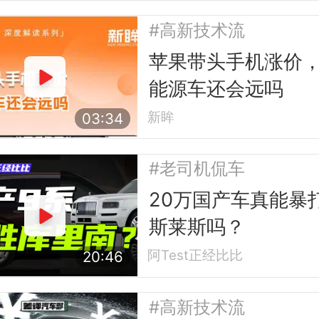
#高新技术流
苹果带头手机涨价
能源车还会远吗
新眸
03:34
#老司机侃车
20万国产车真能暴
斯莱斯吗？
阿Test正经比比
20:46
#高新技术流