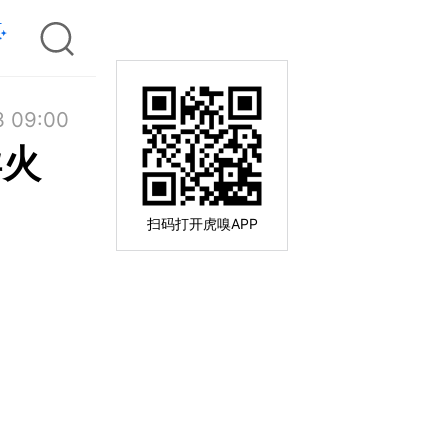
3 09:00
导火
扫码打开虎嗅APP