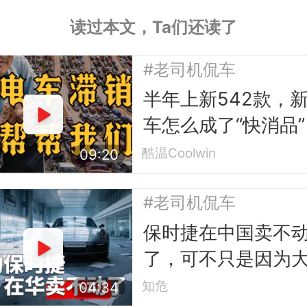
读过本文，Ta们还读了
#老司机侃车
半年上新542款，
车怎么成了“快消品”
酷温Coolwin
09:20
#老司机侃车
保时捷在中国卖不
了，可不只是因为
境不好
知危
04:34