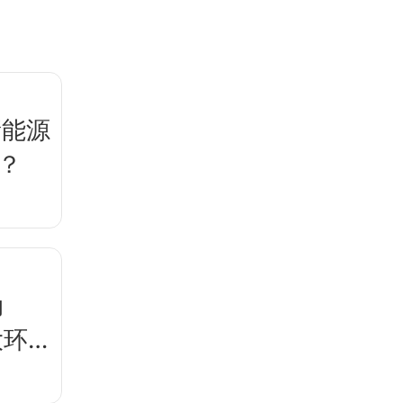
新能源
？
动
大环