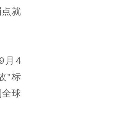
弱点就
9月4
故”标
列全球