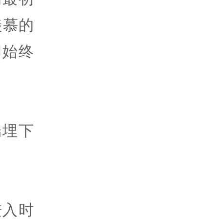
羡慕的
却始终
端埋下
进入时