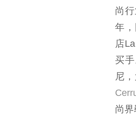
尚行
年，
店L
买手
尼，
Cerr
尚界