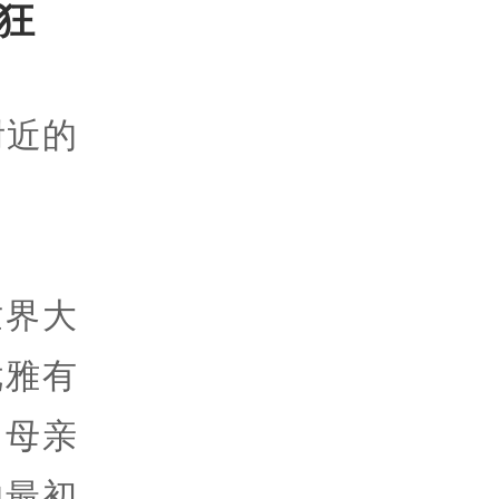
作狂
附近的
世界大
优雅有
，母亲
的最初