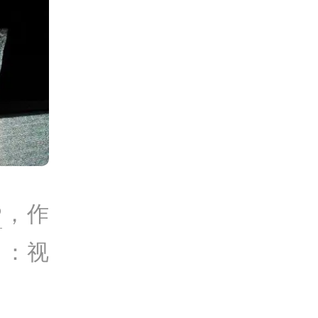
P
，作
自：视