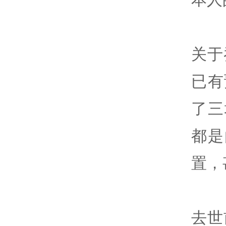
关于
已有
了三
都是
置，
去世