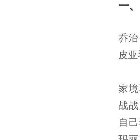
一、
乔治
皮亚
家境
战战
自己
玛丽