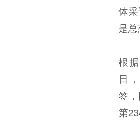
体采
是总
根据
日，
签，
第2