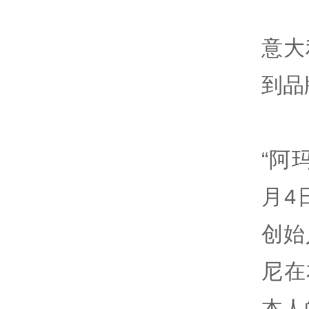
意大
到品
“阿
月4日
创始
尼在
本人