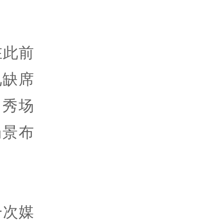
在此前
见缺席
多秀场
场景布
一次媒