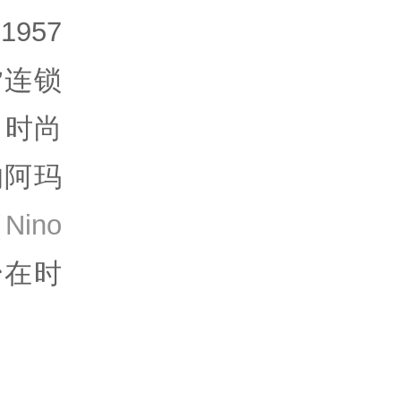
957
货连锁
名时尚
的阿玛
Nino
始在时