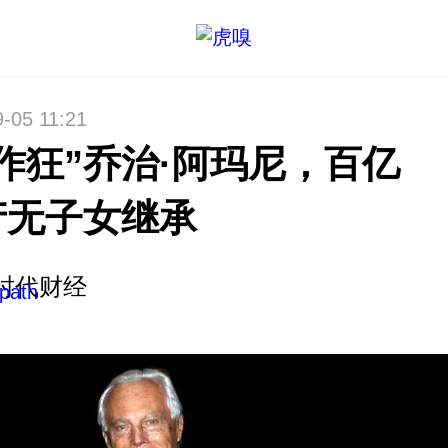
-05 11:21
作狂”乔治·阿玛尼，百亿
产无子女继承
时代财经