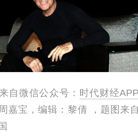
来自微信公众号：
时代财经AP
周嘉宝，编辑：黎倩 ，题图来
国