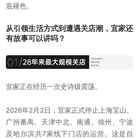
底褪色。
从引领生活方式到遭遇关店潮，宜家还
有故事可以讲吗？
宜家正在经历一次史诗级震荡。
2026年2月2日，宜家正式停止上海宝山、
广州番禺、天津中北、南通、徐州、宁波
及哈尔滨共7家线下门店的运营。这是自