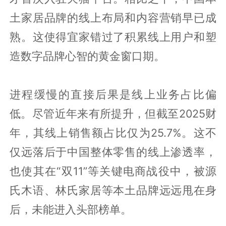
土家居品牌的线上布局和内容营销早已成
熟。这使得宜家错过了积累线上用户和塑
造数字品牌心智的黄金窗口期。
进程缓慢的直接后果是线上业务占比偏
低。尽管近年来有所提升，但截至2025财
年，其线上销售额占比仅为25.7%。这不
仅远落后于中国整体零售的线上渗透率，
也使其在“双11”等关键电商战役中，被源
氏木语、林氏家居等本土品牌远远甩在身
后，未能进入头部榜单。