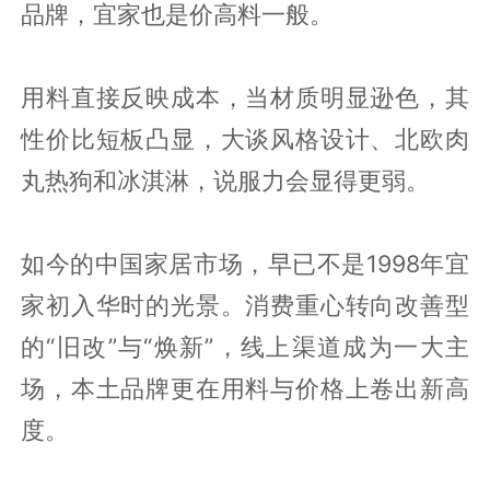
品牌，宜家也是价高料一般。
用料直接反映成本，当材质明显逊色，其
性价比短板凸显，大谈风格设计、北欧肉
丸热狗和冰淇淋，说服力会显得更弱。
如今的中国家居市场，早已不是1998年宜
家初入华时的光景。消费重心转向改善型
的“旧改”与“焕新”，线上渠道成为一大主
场，本土品牌更在用料与价格上卷出新高
度。