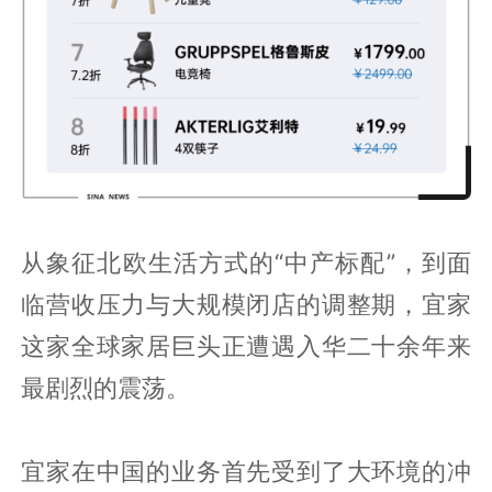
从象征北欧生活方式的“中产标配”，到面
临营收压力与大规模闭店的调整期，宜家
这家全球家居巨头正遭遇入华二十余年来
最剧烈的震荡。
宜家在中国的业务首先受到了大环境的冲