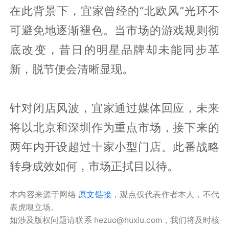
在此背景下，宜家曾经的“北欧风”光环不
可避免地逐渐褪色。当市场的游戏规则彻
底改变，昔日的明星品牌却未能同步革
新，脱节便会清晰显现。
针对闭店风波，宜家通过媒体回应，未来
将以北京和深圳作为重点市场，接下来的
两年内开设超过十家小型门店。此番战略
转身成效如何，市场正拭目以待。
本内容来源于网络
原文链接
，观点仅代表作者本人，不代
表虎嗅立场。
如涉及版权问题请联系 hezuo@huxiu.com，我们将及时核