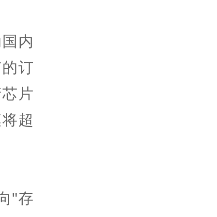
动国内
节的订
产芯片
模将超
向"存