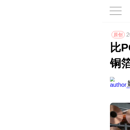
2
原创
比
铜箔