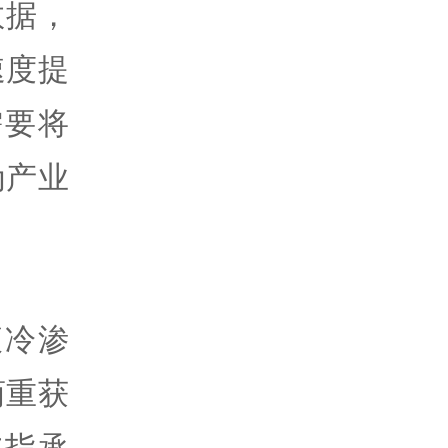
数据，
速度提
需要将
为产业
液冷渗
商重获
被指承