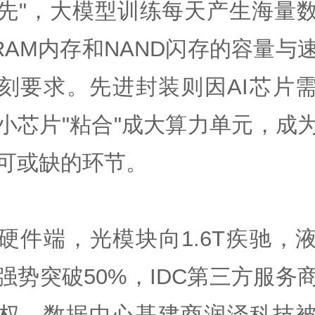
先"，大模型训练每天产生海量
RAM内存和NAND闪存的容量与
刻要求。先进封装则因AI芯片
小芯片"粘合"成大算力单元，成
可或缺的环节。
硬件端，光模块向1.6T疾驰，
强势突破50%，IDC第三方服务
权。数据中心基建商润泽科技