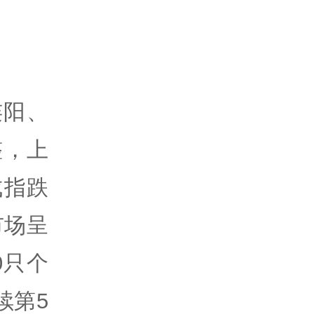
连阳、
整，上
成指跌
市场呈
0只个
续第5