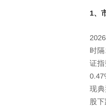
1、
20
时隔
证指
0.
现典
股下