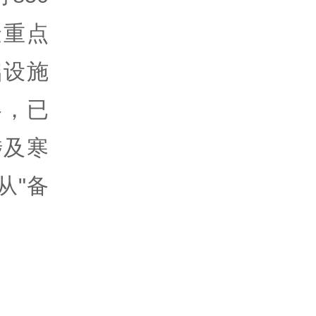
金重点
础设施
略，已
涉及寒
从"备