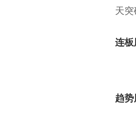
天突
连板
趋势