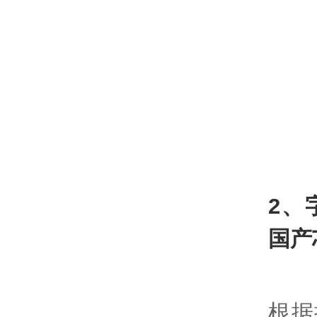
2、
国产
根据