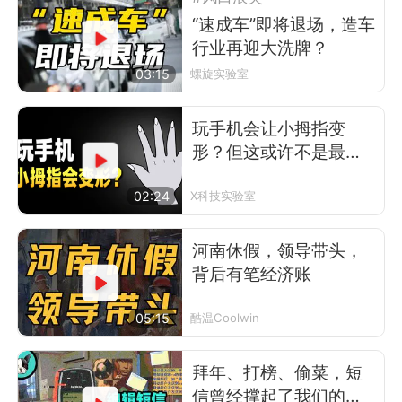
“速成车”即将退场，造车
行业再迎大洗牌？
03:15
螺旋实验室
玩手机会让小拇指变
形？但这或许不是最可
怕的事
02:24
X科技实验室
河南休假，领导带头，
背后有笔经济账
05:15
酷温Coolwin
拜年、打榜、偷菜，短
信曾经撑起了我们的前