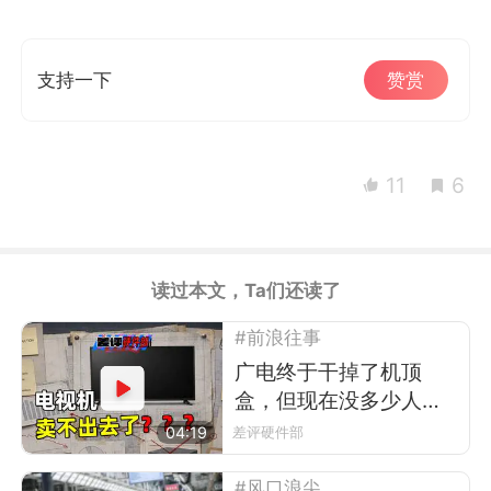
支持一下
赞赏
11
6
读过本文，Ta们还读了
#前浪往事
广电终于干掉了机顶
盒，但现在没多少人看
电视了
04:19
差评硬件部
#风口浪尖