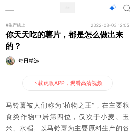
1X
APP
主页
#生产线上
2022-08-03 12:05
你天天吃的薯片，都是怎么做出来
的？
每日精选
下载虎嗅APP，观看高清视频
马铃薯被人们称为“植物之王”，在主要粮
食类作物中居第四位，仅次于小麦、玉
米、水稻。以马铃薯为主要原料生产的各