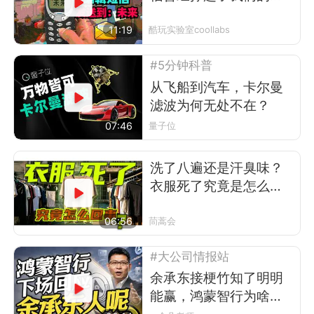
互联网时代
11:19
酷玩实验室coollabs
#5分钟科普
从飞船到汽车，卡尔曼
滤波为何无处不在？
07:46
量子位
洗了八遍还是汗臭味？
衣服死了究竟是怎么回
事
06:56
茼蒿会
#大公司情报站
余承东接梗竹知了明明
能赢，鸿蒙智行为啥不