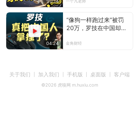
让？
20:14
一个凡老师
“像狗一样跑过来”被罚
20万，罗技在中国却卖
得更好了
04:24
金角财经
关于我们
加入我们
手机版
桌面版
客户端
©
2026
虎嗅网 m.huxiu.com