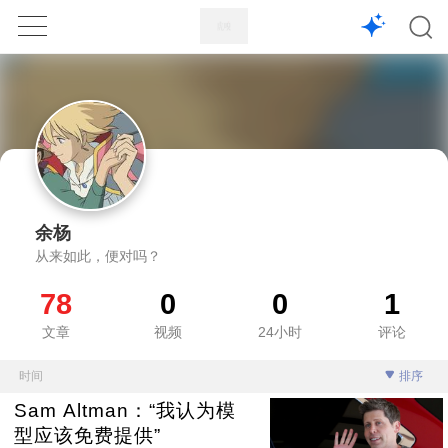
1X
APP
主页
余杨
从来如此，便对吗？
78
0
0
1
文章
视频
24小时
评论
时间
排序
Sam Altman：“我认为模
型应该免费提供”