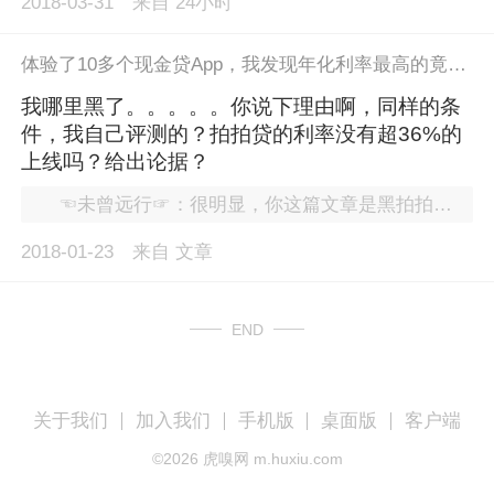
2018-03-31
来自
24小时
体验了10多个现金贷App，我发现年化利率最高的竟然是......
我哪里黑了。。。。。你说下理由啊，同样的条
件，我自己评测的？拍拍贷的利率没有超36%的
上线吗？给出论据？
☜未曾远行☞：很明显，你这篇文章是黑拍拍贷的，调查太不充分了 避重就轻
2018-01-23
来自
文章
END
关于我们
加入我们
手机版
桌面版
客户端
©
2026
虎嗅网 m.huxiu.com