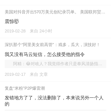
美国对抖音开出570万美元创纪录罚单。 美国联邦贸易委员会表示，抖音海外版 Musical.ly （即TikTok，抖音海外版）已同意支付570万美元（近3812万人民币）的罚金，用来解决公司非法收集儿童信息的指控。这一罚款金额也创下美国儿童隐私案件最大民事罚款记录。指控显示，TikTok在未征得父母同意之前非法收集了13岁以下儿童的姓名、电子邮件地址和其他信息，这侵犯了美国《儿童在线隐私保护法》（COPPA）。 TikTok随后也在一份声明中称，根据联邦贸易委员会的指导，公司目前正在做出改变以更好地适应美国的年轻用户。从周三开始，新老用户都将被引导到适合年龄的环境中。这款面向年轻用户的应用今后不再允许分享个人信息，而且在内容和用户互动方面的限制也会进一步“升级”。
震惊🤯
2019-02-28
来自
24小时
深扒那个“阿里美女前高管”：戏多，瓜大，演技好！
我又没有马云短信，怎么接受他的指令
阿精：😂对啥人？我觉得作者只是奉风清扬指令写点洗地稿而已。
2019-02-17
来自
文章
复盘“米粉”P2P爆雷潮
发错地方了了，没法删除了，本来说另外一个人
的