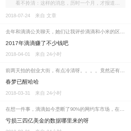
看不拎清：这样的消息，历时一个月，才报道出来，在微博和知乎对于有关消息各种限流、删帖 直到前天才有财经媒体正式发声 这种现象，背后如果没有某企对于舆论的强力控制，是不可能的 佩服某企……
2018-07-24
来自
文章
去年和滴滴公关聊天，她们让我评价滴滴和小米的区别，我说小米是有可能躺着挣钱的，滴滴则暂时看不出这种可能性。这两天美团进场后滴滴的失态，可见一斑。
2017年滴滴赚了不少钱吧
2018-04-01
来自
24小时
前两天拍的创业大街，有点冷清呀。。。。竟然还有并购咖啡，但空空荡荡，就一两个人
春梦已醒哈哈
2018-03-31
来自
24小时
在想一件事，滴滴如今垄断了90%的网约车市场，在各界都在说滴滴打车贵、抽成多的背景下，去年还亏损了3~4亿美元。那么美团、高德和滴答三家杀入这个市场，而且明确打着更便宜和不抽成的口号，烧这个市场的意义何在？
亏损三四亿美金的数据哪里来的呀