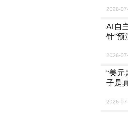
查，
儿家
2026-07
支持
AI自
点待
针”
刻不
2026-07
“美元
子是
2026-07