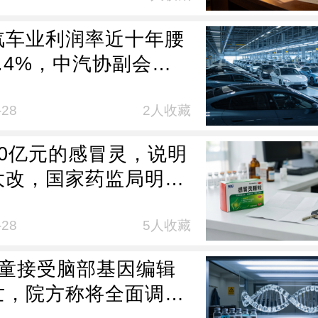
汽车业利润率近十年腰
.4%，中汽协副会
国内现有130多个汽车
，上半年500多款新车
-28
2人收藏
市场，竞争激烈
20亿元的感冒灵，说明
大改，国家药监局明
服药期间不得开车
-28
5人收藏
女童接受脑部基因编辑
亡，院方称将全面调