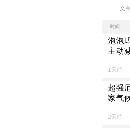
文
时间
泡泡
主动
1天前
超强
家气
快、
8月
2天前
将偏