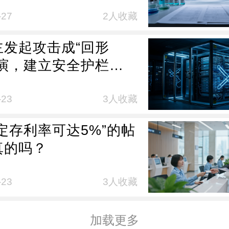
为何要做人体实验？患
庭提供约86万美元资金
-27
2人收藏
是否合理？四大关键疑
主发起攻击成“回形
解
预演，建立安全护栏已
容缓
-23
3人收藏
定存利率可达5%”的帖
真的吗？
-23
3人收藏
加载更多