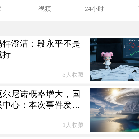
章
视频
24小时
玛特澄清：段永平不是
减持
3人收藏
厄尔尼诺概率增大，国
候中心：本次事件发展
强度强、需高度重视，
我国暴雨、高温、台风
1人收藏
多