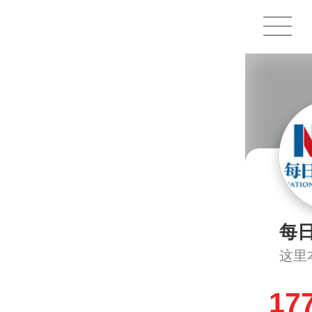
1X
APP
主页
每
这里
17