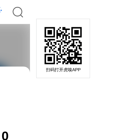
扫码打开虎嗅APP
0