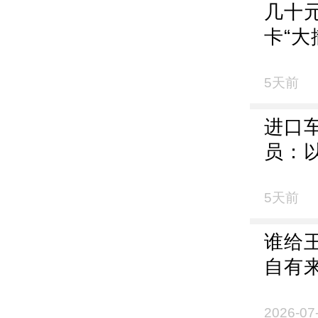
几十
卡“
购，
单？
5天前
进口
员：
征，
得“
5天前
斯、
谁给
玛莎
自有
遇冷”
2026-07