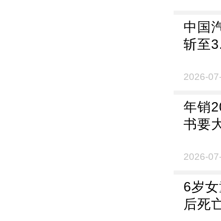
中国
斩至3
长：
品牌
2026-07
投放
年销
书要
确：
2026-07
6岁
后死