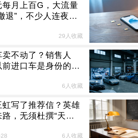
元每月上百G，大流量
大撤退”，不少人连夜抢
谁在为“增量不增收”买
29人收藏
车卖不动了？销售人
以前进口车是身份的象
现在开国产车不觉
掉份儿”，宾利、劳斯莱
6人收藏
法拉利销量大降三成，
王虹写了推荐信？英雄
拉蒂腰斩
来路，无须杜撰“天才
剧本
-28
6人收藏