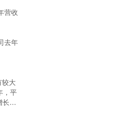
年营收
司去年
%有较大
年，平
增长