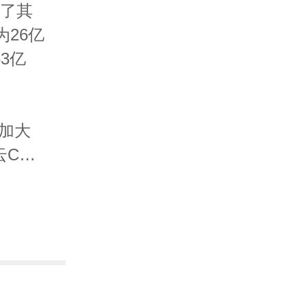
Z 世
布了其
、健
为26亿
53亿
在未来
阂将逐渐
里加大
”组合
CRM
口老龄
服务及
、医药
比增长
奔向这
理能
无限，
。