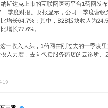
消费群体：华兴资本的分析师们着重强调了 
，纳斯达克上市的互联网医药平台1药网发
一群体，他们关注“个性、国货、颜值、兴趣
1年一季度财报。财报显示，公司一季度营收
，是未来消费市场增长的关键；
比增长64.7%；其中，B2B板块收入为24.
 AI 时代：华兴资本判断，强人工智能可能
比增长77.6%。
年内逐步实现，软件、硬件与算法之间的隔
，这或许将给诸多产业带来一次革命；
B这一收入大头，1药网在刚过去的一季度
医健“智疗”行业：华兴资本提出了一个“β+α
发投入力度，去向包括服务药店的云诊所、云
，β 代表政策驱动、健康管理意识增强、人
aS产品和服务，以及面向药企的数字代表
宏观背景趋势，α 指的是互联网、技术进步
管理工具，共投入4970万元，研发费用同
进口替代、AI 等产业机遇。
2%。
5-19
今，我们的确能看到，很多企业正在卯足劲
，相比于京东健康背后更为强大的供应链管
智能经济；我们也当然愿意相信科技的潜能
1药网的这种基础建设，还有不少的路要走