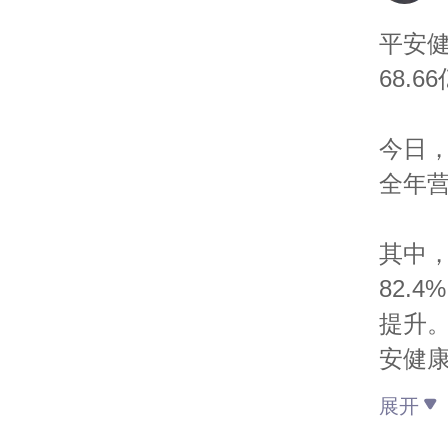
平安健
68.6
今日，
全年营
其中，
82.
提升
安健康
23.9
展开