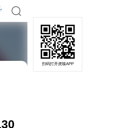
扫码打开虎嗅APP
130