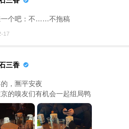
石三香
们从 PPT 跃进现实。不过前提是，企业
放嘴上的功夫，尽早拿出些真东西吧。
来一个吧：不……不拖稿
2-17
石三香
的，🈚️平安夜
在京的嗅友们有机会一起组局鸭