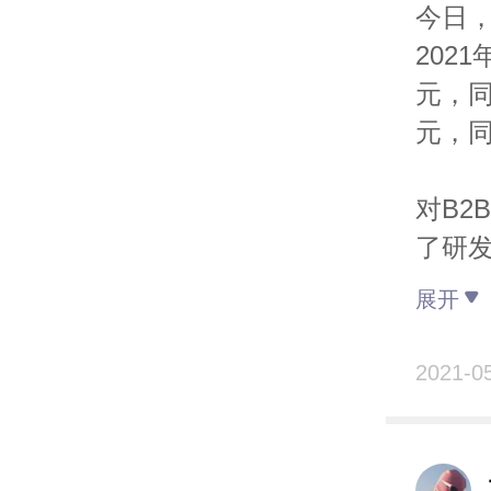
3、新
今日
代这
202
康”
元，同
4、新
元，同
20 
消除
对B2
5、新
了研
机遇
等Sa
展开
化等
CRM
创新、
136.
2021-0
现如
不过
样的
力，