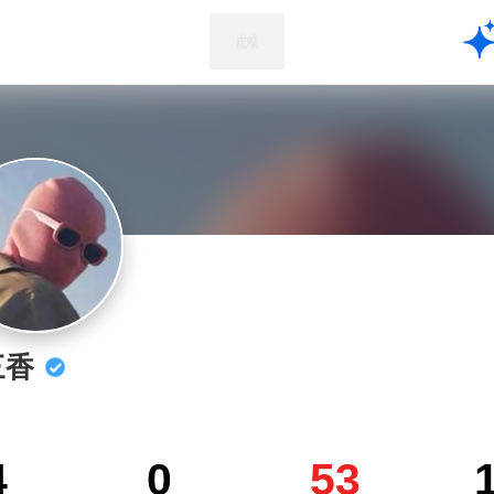
三香
4
0
53