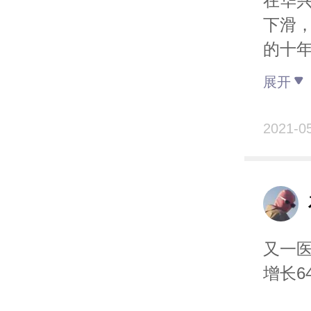
在华
下滑
的十
济时
展开
基于
2021-0
本判
1、
等很
2、新
又一医
子”
增长6
替代