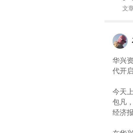
文
华兴资
代开
今天
包凡
经济报