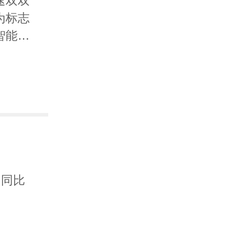
速双双
为标志
智能经
融合。
华兴资
、渠道
卡脖
，同比
，国产