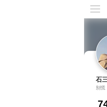
1X
APP
主页
石
别慌
7