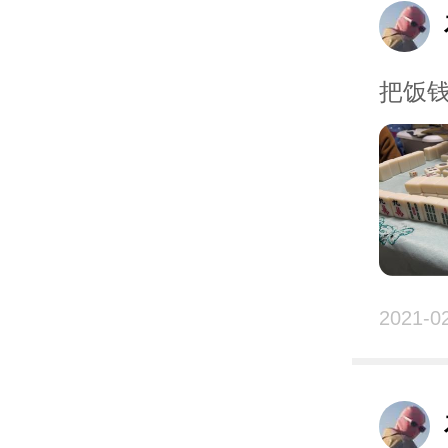
把饭钱
2021-0