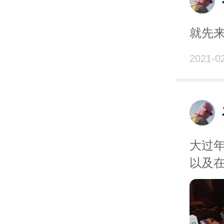
期待它
放一
就先
2021-0
大过年
以及