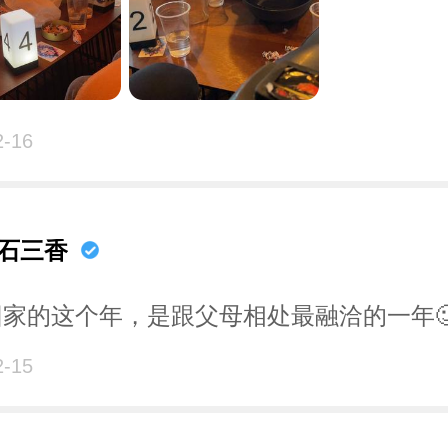
2-16
石三香
回家的这个年，是跟父母相处最融洽的一年
2-15