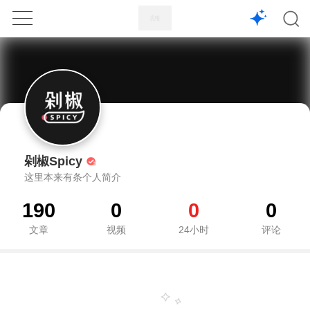
1X
APP
主页
剁椒Spicy
这里本来有条个人简介
190
0
0
0
文章
视频
24小时
评论