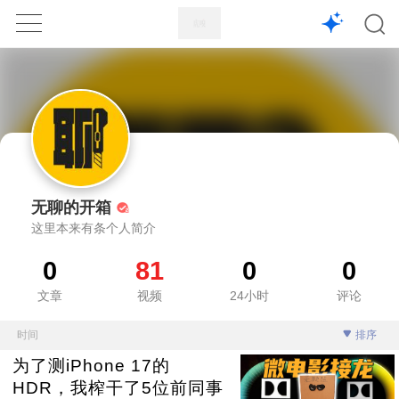
1X
APP
主页
无聊的开箱
这里本来有条个人简介
0
81
0
0
文章
视频
24小时
评论
时间
排序
为了测iPhone 17的
HDR，我榨干了5位前同事