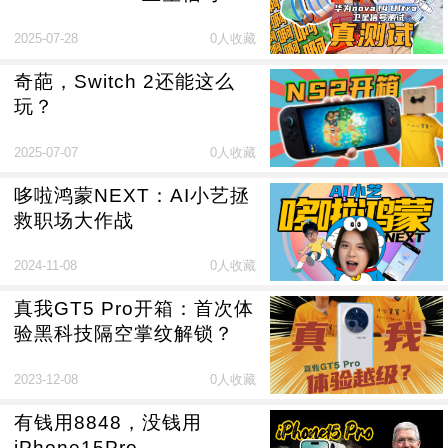
试
2025-07-28
0人收藏
奇葩，Switch 2还能这么
玩？
2025-07-07
0人收藏
哆啦鸿蒙NEXT：AI小艺拯
救职场大作战
2024-11-08
0人收藏
真我GT5 Pro开箱：首次体
验黑科技隔空掌纹解锁？
2023-12-08
0人收藏
有钱用8848，没钱用
iPhone15Pro