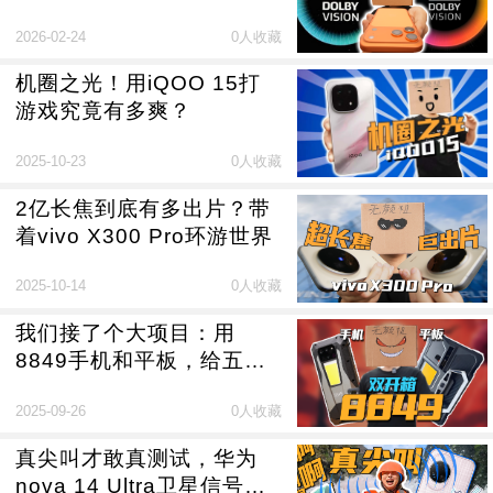
2026-02-24
0人收藏
机圈之光！用iQOO 15打
游戏究竟有多爽？
2025-10-23
0人收藏
2亿长焦到底有多出片？带
着vivo X300 Pro环游世界
2025-10-14
0人收藏
我们接了个大项目：用
8849手机和平板，给五菱
汽车刷个“小米OS”
2025-09-26
0人收藏
真尖叫才敢真测试，华为
nova 14 Ultra卫星信号测