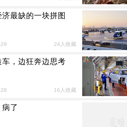
经济最缺的一块拼图
-29
24人收藏
造车，边狂奔边思考
-28
16人收藏
，病了