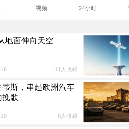
章
视频
24小时
，从地面伸向天空
-18
11人收藏
兰蒂斯，串起欧洲汽车
的挽歌
-10
8人收藏