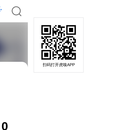
扫码打开虎嗅APP
0