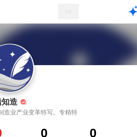
船知造
制造业产业变革特写。专精特
9
0
0